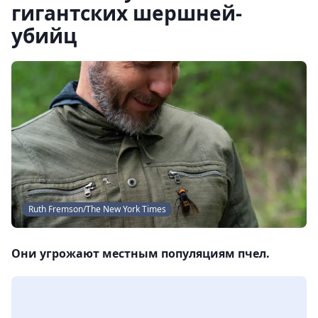
гигантских шершней-
убийц
Ruth Fremson/The New York Times
Они угрожают местным популяциям пчел.