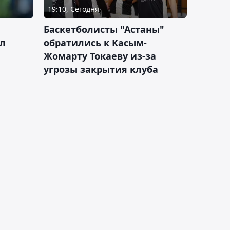
19:10, Сегодня
ч
Баскетболисты "Астаны"
л
обратились к Касым-
Жомарту Токаеву из-за
угрозы закрытия клуба