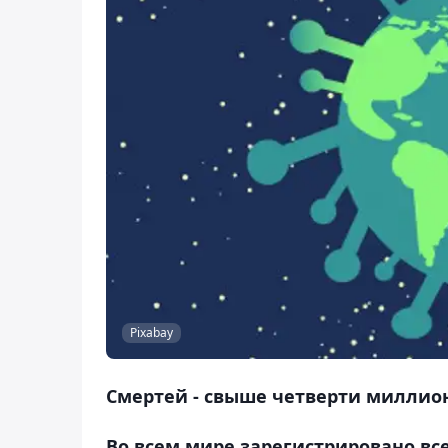
Pixabay
Смертей - свыше четверти миллио
Во всем мире зарегистрировано все