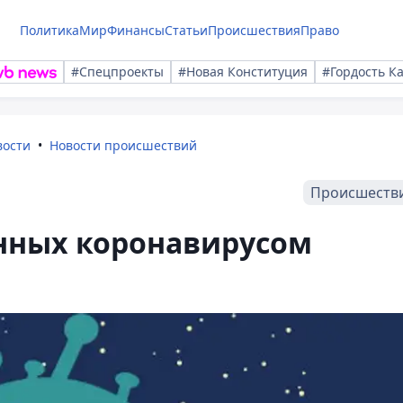
Политика
Мир
Финансы
Статьи
Происшествия
Право
#Спецпроекты
#Новая Конституция
#Гордость К
вости
Новости происшествий
Происшеств
нных коронавирусом