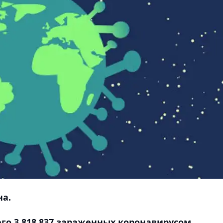
на.
го 3 818 837 зараженных коронавирусом,