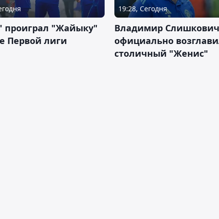
Сегодня
19:28, Сегодня
" проиграл "Жайыку"
Владимир Слишкови
е Первой лиги
официально возглави
столичный "Женис"