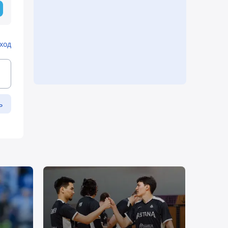
ход
ь