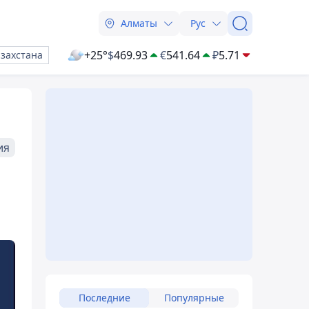
Алматы
Рус
+25°
$
469.93
€
541.64
₽
5.71
азахстана
ия
Последние
Популярные