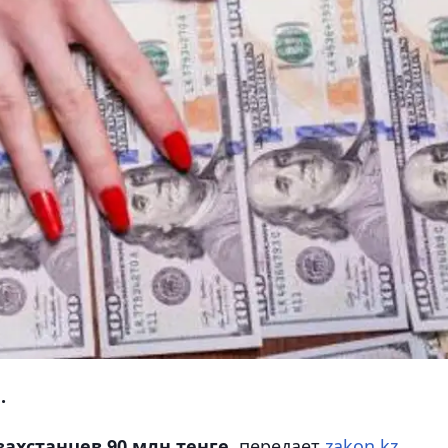
.
ахстанцев 90 млн тенге,
передает
zakon.kz
.