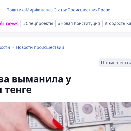
Политика
Мир
Финансы
Статьи
Происшествия
Право
#Спецпроекты
#Новая Конституция
#Гордость К
вости
Новости происшествий
Происшеств
за выманила у
 тенге