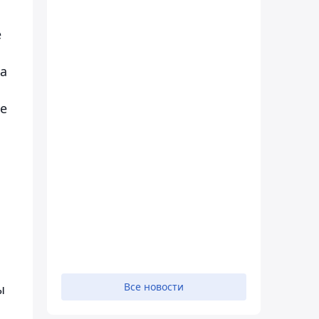
е
на
е
Все новости
ы