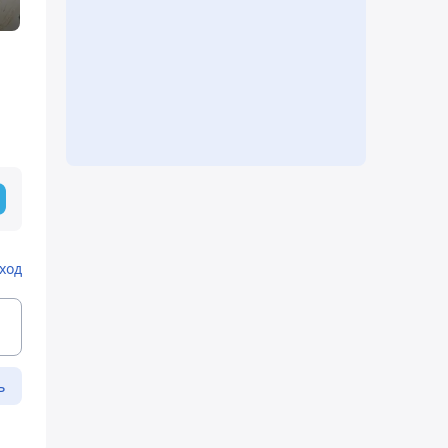
ход
ь