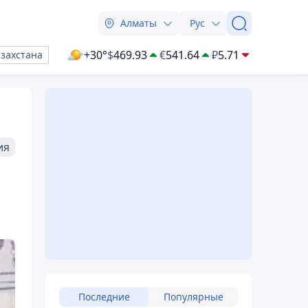
Алматы
Рус
+30°
$
469.93
€
541.64
₽
5.71
азахстана
ия
Последние
Популярные