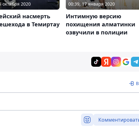
05 октября 2020
00:39, 17 января 2020
ейский насмерть
Интимную версию
ешехода в Темиртау
похищения алматинки
озвучили в полиции
В
Комментироват