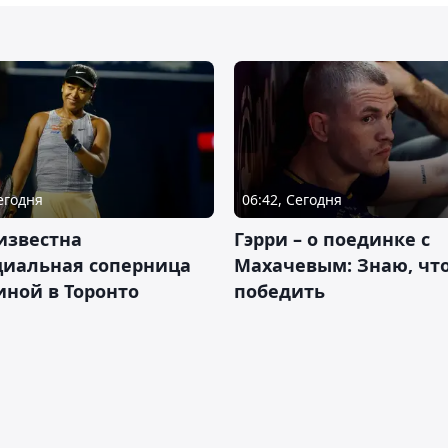
Сегодня
06:42, Сегодня
известна
Гэрри – о поединке с
циальная соперница
Махачевым: Знаю, что
ной в Торонто
победить