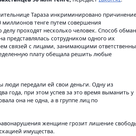
 жительнице Тараза инкриминировано причинени
0 миллионов тенге путем совершения
 делу проходят несколько человек. Способ обма
а представлялась сотрудником одного их
ием связей с лицами, занимающими ответственны
ределенную плату обещала решить любые
 люди передали ей свои деньги. Одну из
а года, при этом успев за это время выманить у
вала она не одна, а в группе лиц по
правонарушения женщине грозит лишение свобод
искацией имущества.