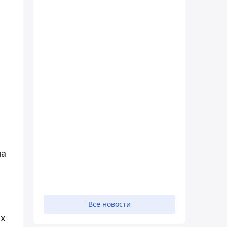
ла
Все новости
ых