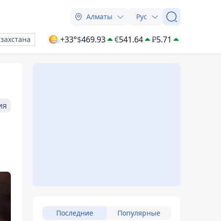
Алматы
Рус
+33°
$
469.93
€
541.64
₽
5.71
азахстана
ия
Последние
Популярные