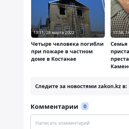
13:11, 28 марта 2022
17:58, 
Четыре человека погибли
Семья 
при пожаре в частном
прист
доме в Костанае
преста
Камен
Следите за новостями zakon.kz в:
Комментарии
0