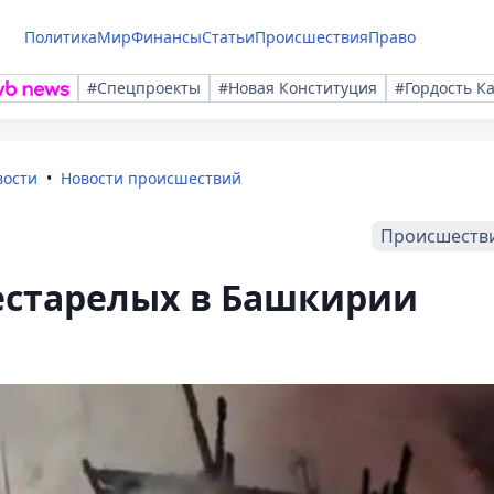
Политика
Мир
Финансы
Статьи
Происшествия
Право
#Спецпроекты
#Новая Конституция
#Гордость К
вости
Новости происшествий
Происшеств
естарелых в Башкирии