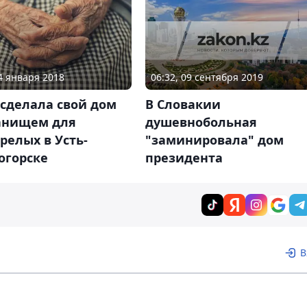
06:32, 09 сентября 2019
14 января 2018
В Словакии
сделала свой дом
душевнобольная
анищем для
"заминировала" дом
релых в Усть-
президента
огорске
В