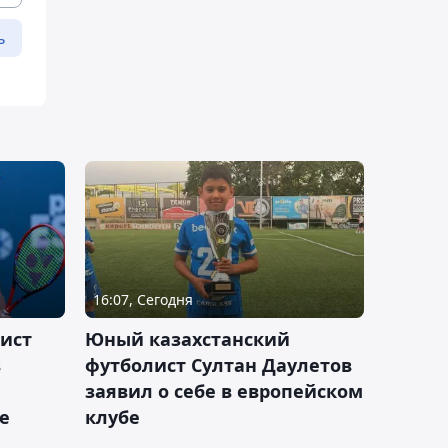
ь
16:07, Сегодня
ист
Юный казахстанский
в
футболист Султан Даулетов
заявил о себе в европейском
е
клубе