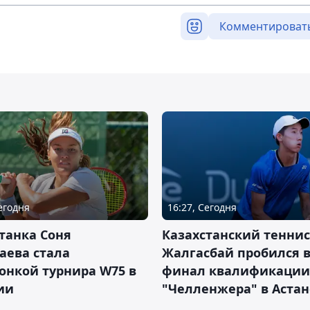
Комментироват
Сегодня
16:27, Сегодня
танка Соня
Казахстанский теннис
аева стала
Жалгасбай пробился 
онкой турнира W75 в
финал квалификации
ии
"Челленжера" в Астан