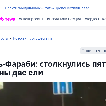
Политика
Мир
Финансы
Статьи
Происшествия
Право
#Спецпроекты
#Новая Конституция
#Гордость К
вости
Новости происшествий
Происшеств
ь-Фараби: столкнулись пя
ны две ели