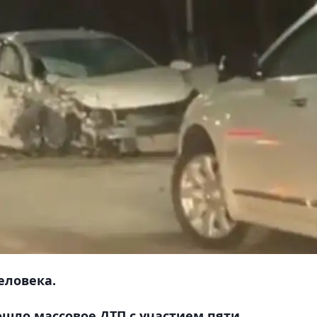
еловека.
ошло массовое ДТП с участием пяти