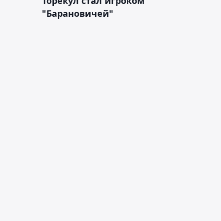
Торекул стал игроком
"Барановичей"