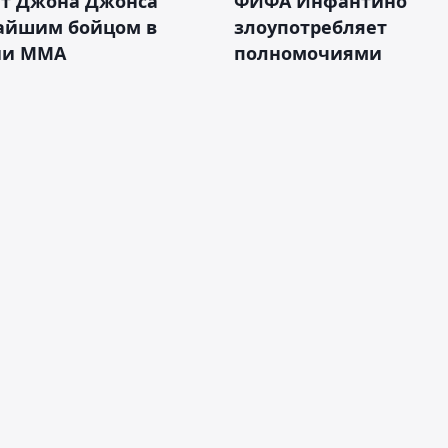
ет Джона Джонса
ФИФА Инфантино
айшим бойцом в
злоупотребляет
ии ММА
полномочиями