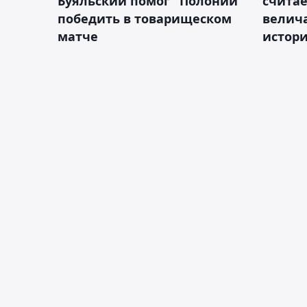
Буяльский помог "Полонии"
счита
победить в товарищеском
велич
матче
истор