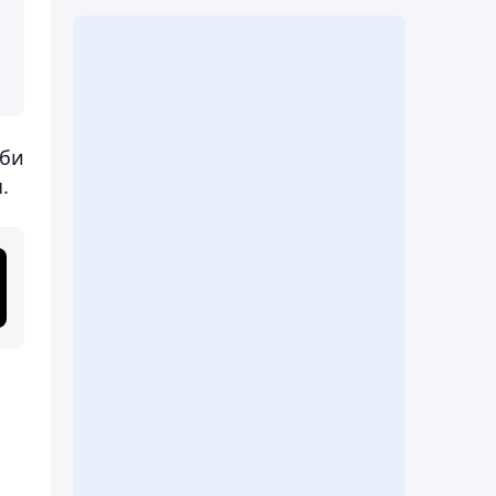
аби
.