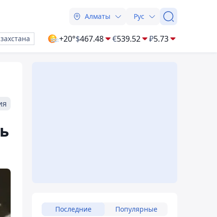
Алматы
Рус
+20°
$
467.48
€
539.52
₽
5.73
азахстана
ия
ть
Последние
Популярные