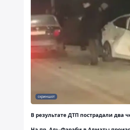
скриншот
В результате ДТП пострадали два ч
На пр. Аль-Фараби в Алматы произ