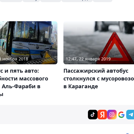
09 ноября 2018
12:47, 22 января 2019
с и пять авто:
Пассажирский автобус
бности массового
столкнулся с мусоровоз
 Аль-Фараби в
в Караганде
ы