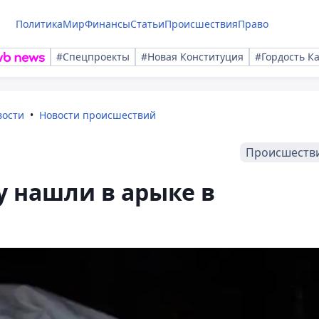
Политика
Мир
Финансы
Статьи
Происшествия
Право
#Спецпроекты
#Новая Конституция
#Гордость К
вости
Новости происшествий
Происшеств
 нашли в арыке в