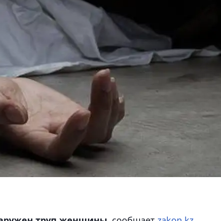
наружен труп женщины,
сообщает
zakon.kz.