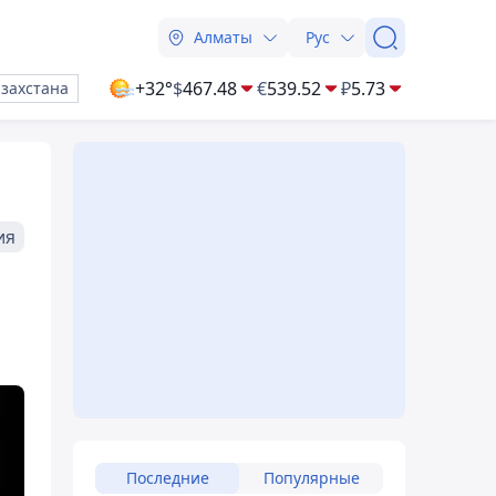
Алматы
Рус
+32°
$
467.48
€
539.52
₽
5.73
азахстана
ия
Последние
Популярные