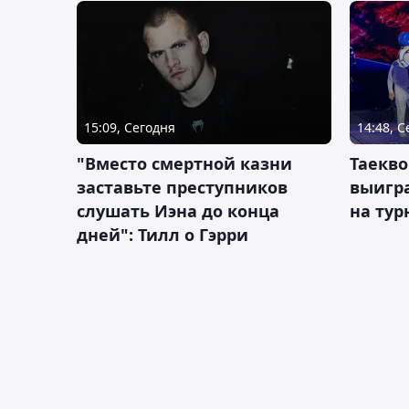
15:09, Сегодня
14:48, 
"Вместо смертной казни
Таекво
заставьте преступников
выигр
слушать Иэна до конца
на тур
дней": Тилл о Гэрри