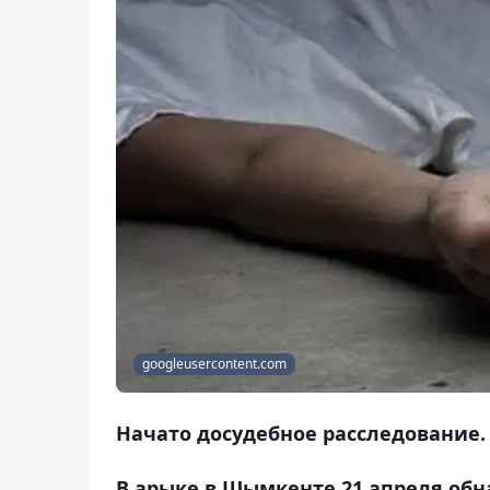
googleusercontent.com
Начато досудебное расследование.
В арыке в Шымкенте 21 апреля об