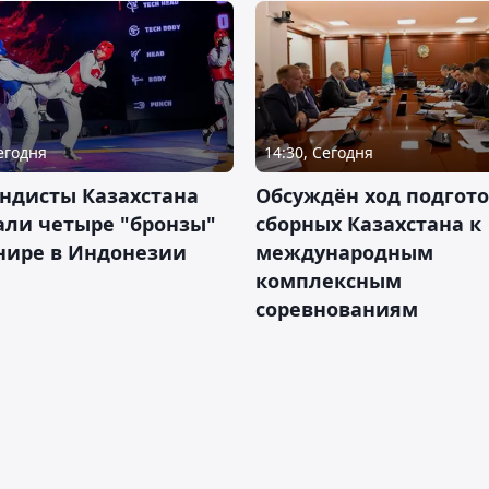
Сегодня
14:30, Сегодня
ндисты Казахстана
Обсуждён ход подгот
али четыре "бронзы"
сборных Казахстана к
нире в Индонезии
международным
комплексным
соревнованиям