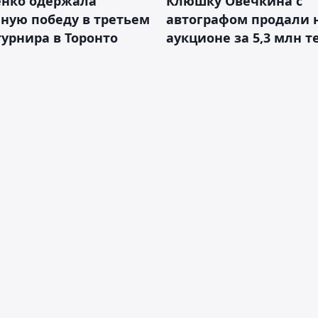
енко одержала
Клюшку Овечкина с
ную победу в третьем
автографом продали 
турнира в Торонто
аукционе за 5,3 млн т