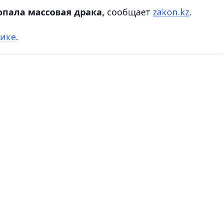
опала массовая драка,
сообщает
zakon.kz
.
лике
.