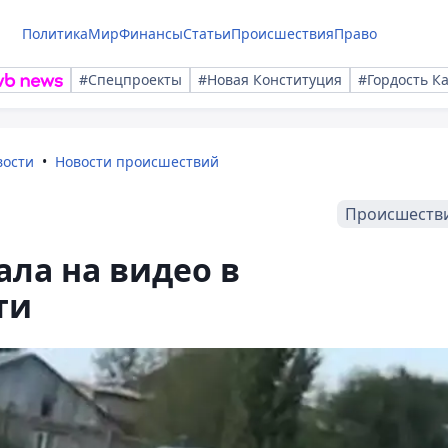
Политика
Мир
Финансы
Статьи
Происшествия
Право
#Спецпроекты
#Новая Конституция
#Гордость К
вости
Новости происшествий
Происшеств
ала на видео в
ти