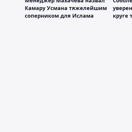
Менеджер Махачева назвал
Собол
Камару Усмана тяжелейшим
уверен
соперником для Ислама
круге 