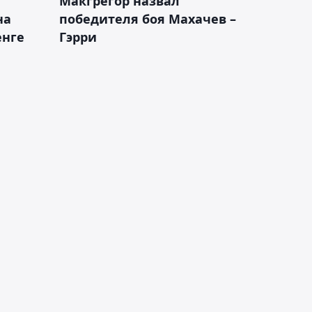
Макгрегор назвал
на
победителя боя Махачев –
енге
Гэрри