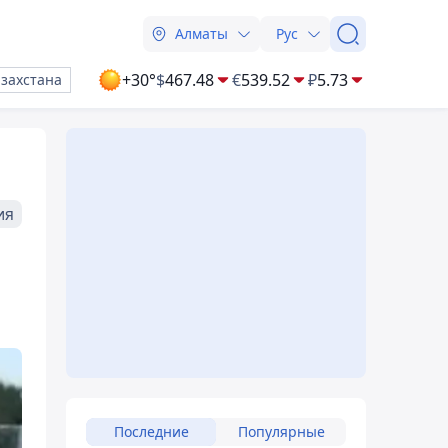
Алматы
Рус
+30°
$
467.48
€
539.52
₽
5.73
азахстана
ия
Последние
Популярные