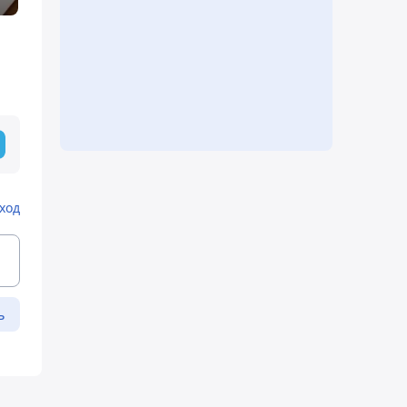
ход
ь