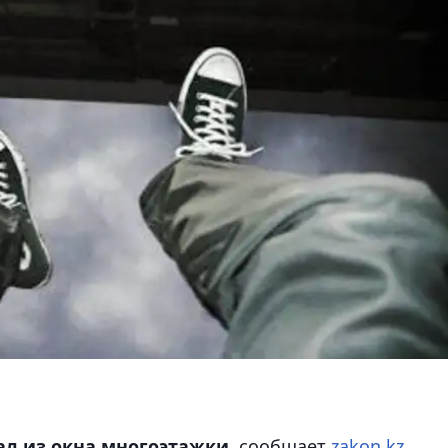
л из окна многоэтажки,
сообщает
zakon.kz.