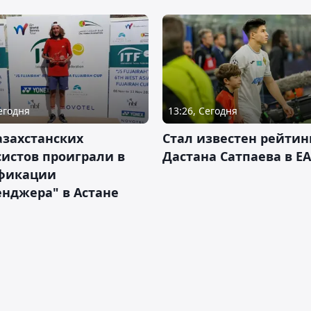
Сегодня
13:26, Сегодня
азахстанских
Стал известен рейтин
истов проиграли в
Дастана Сатпаева в EA
фикации
нджера" в Астане