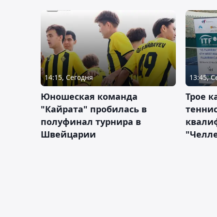
14:15, Сегодня
13:45, 
Юношеская команда
Трое к
"Кайрата" пробилась в
теннис
полуфинал турнира в
квали
Швейцарии
"Челле