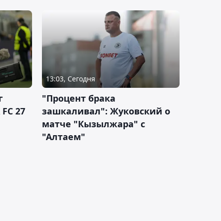
13:03, Сегодня
г
"Процент брака
 FC 27
зашкаливал": Жуковский о
матче "Кызылжара" с
"Алтаем"