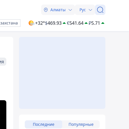
Алматы
Рус
+32°
$
469.93
€
541.64
₽
5.71
азахстана
ия
Последние
Популярные