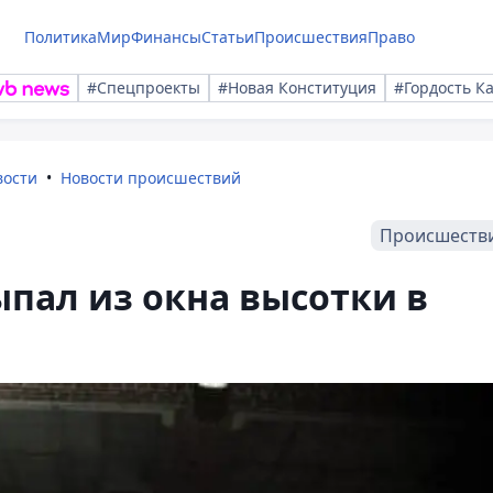
Политика
Мир
Финансы
Статьи
Происшествия
Право
#Спецпроекты
#Новая Конституция
#Гордость К
вости
Новости происшествий
Происшеств
пал из окна высотки в