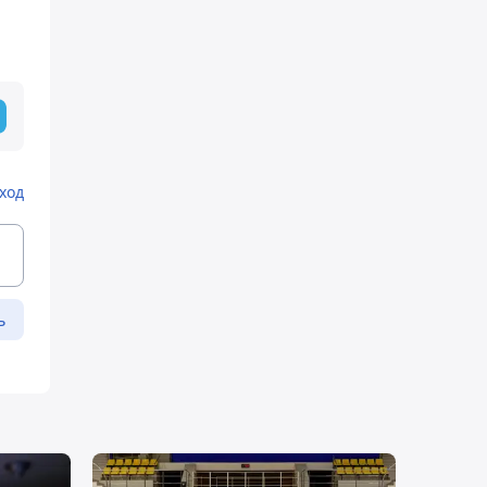
ход
ь