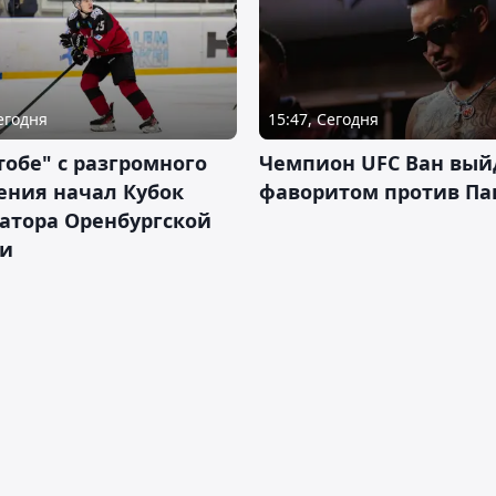
Сегодня
15:47, Сегодня
тобе" с разгромного
Чемпион UFC Ван вый
ения начал Кубок
фаворитом против П
атора Оренбургской
ти