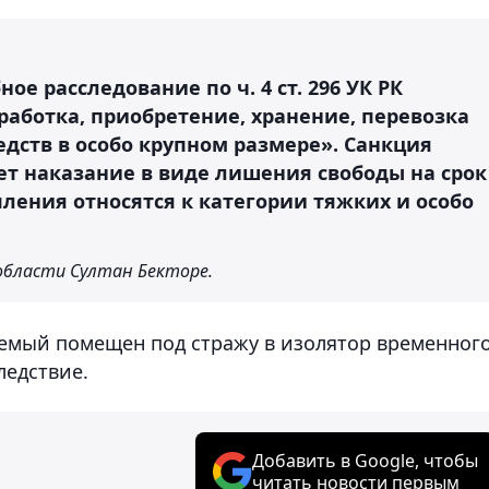
ое расследование по ч. 4 ст. 296 УК РК
аботка, приобретение, хранение, перевозка
едств в особо крупном размере». Санкция
ет наказание в виде лишения свободы на срок
пления относятся к категории тяжких и особо
области Султан Бекторе.
аемый помещен под стражу в изолятор временног
ледствие.
Добавить в Google, чтобы
читать новости первым