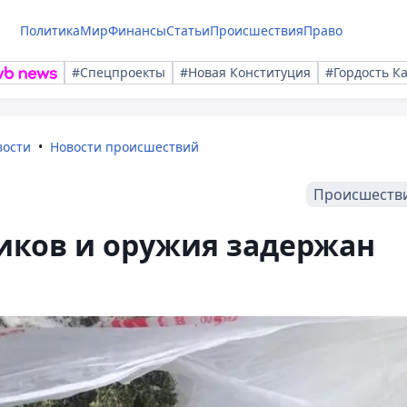
Политика
Мир
Финансы
Статьи
Происшествия
Право
#Спецпроекты
#Новая Конституция
#Гордость К
вости
Новости происшествий
Происшеств
иков и оружия задержан