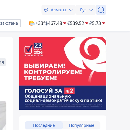
Алматы
Рус
+33°
$
467.48
€
539.52
₽
5.73
азахстана
ия
Последние
Популярные