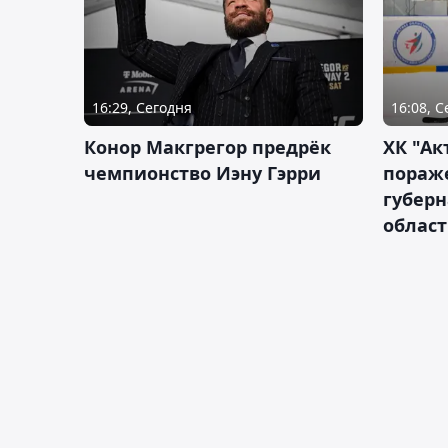
16:29, Сегодня
16:08, 
Конор Макгрегор предрёк
ХК "Ак
чемпионство Иэну Гэрри
пораж
губерн
облас