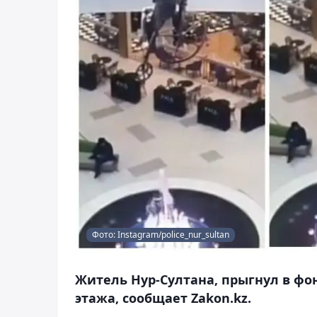
Фото: Instagram/police_nur_sultan
Житель Нур-Султана, прыгнул в фон
этажа, сообщает Zakon.kz.