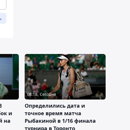
ь
08:18, Сегодня
8
Определились дата и
ок и
точное время матча
й на
Рыбакиной в 1/16 финала
турнира в Торонто