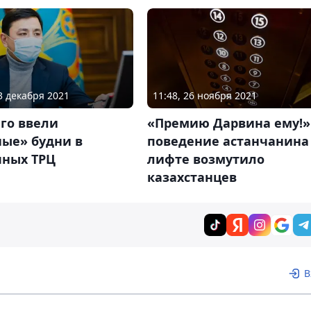
11:48, 26 ноября 2021
03 декабря 2021
«Премию Дарвина ему!»
го ввели
поведение астанчанина
ные» будни в
лифте возмутило
чных ТРЦ
казахстанцев
В