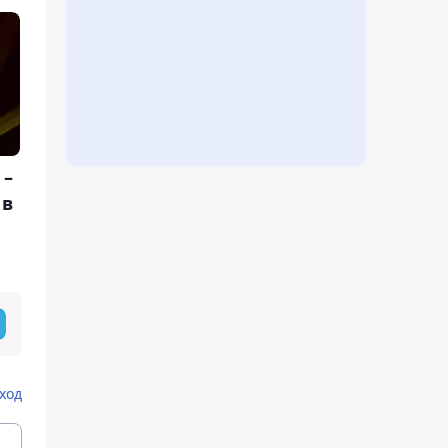
 –
 в
ход