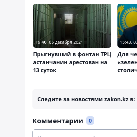
19:40, 05 декабря 2021
15:43, 
Прыгнувший в фонтан ТРЦ
Для че
астанчанин арестован на
«зеле
13 суток
столи
Следите за новостями zakon.kz в:
Комментарии
0