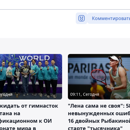
Комментироват
Сегодня
09:11, Сегодня
жидать от гимнасток
"Лена сама не своя": 5
тана на
невынужденных ошиб
фикационном к ОИ
16 двойных Рыбакино
онате мира в
старте "тысячника"