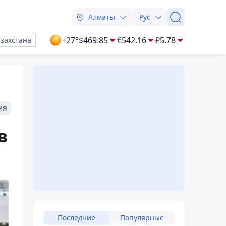
Алматы
Рус
+27°
$
469.85
€
542.16
₽
5.78
азахстана
ия
в
Последние
Популярные