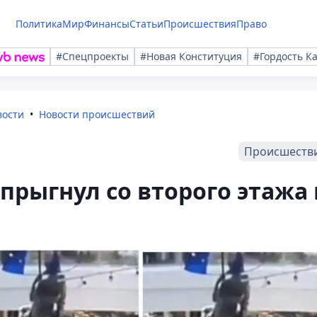
Политика
Мир
Финансы
Статьи
Происшествия
Право
#Спецпроекты
#Новая Конституция
#Гордость К
вости
Новости происшествий
Происшеств
прыгнул со второго этажа 