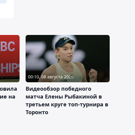
00:10, 08 августа 2026
новила
Видеообзор победного
ие на
матча Елены Рыбакиной в
третьем круге топ-турнира в
Торонто