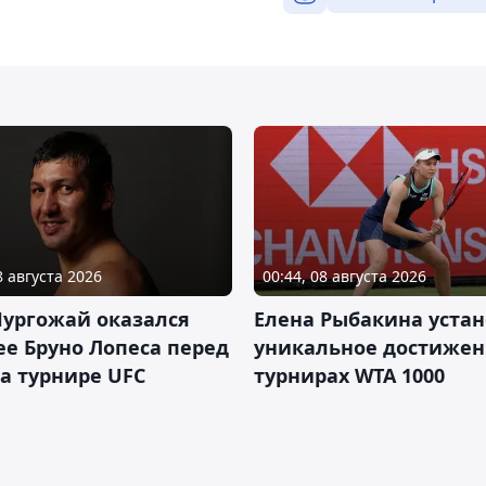
8 августа 2026
00:44, 08 августа 2026
Нургожай оказался
Елена Рыбакина уста
е Бруно Лопеса перед
уникальное достижен
а турнире UFC
турнирах WTA 1000