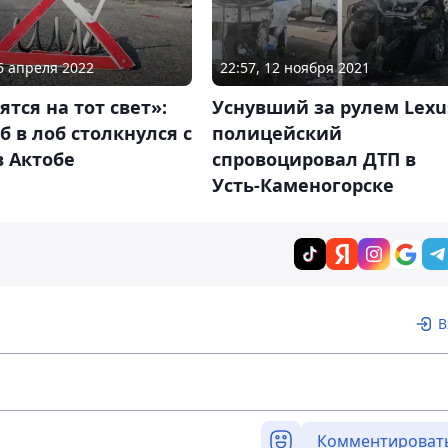
22:57, 12 ноября 2021
26 апреля 2022
Уснувший за рулем Lexu
ятся на тот свет»:
полицейский
б в лоб столкнулся с
спровоцировал ДТП в
в Актобе
Усть-Каменогорске
В
Комментироват