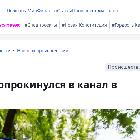
Политика
Мир
Финансы
Статьи
Происшествия
Право
#Спецпроекты
#Новая Конституция
#Гордость К
вости
Новости происшествий
Происшеств
опрокинулся в канал в