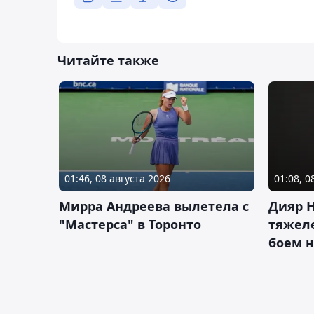
Читайте также
01:46, 08 августа 2026
01:08, 0
Мирра Андреева вылетела с
Дияр 
"Мастерса" в Торонто
тяжеле
боем н