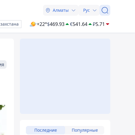
Алматы
Рус
+22°
$
469.93
€
541.64
₽
5.71
азахстана
ия
Последние
Популярные