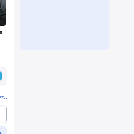
s
ход
ь