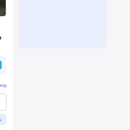
и
ход
ь