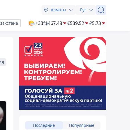
Алматы
Рус
+33°
$
467.48
€
539.52
₽
5.73
азахстана
ия
Последние
Популярные