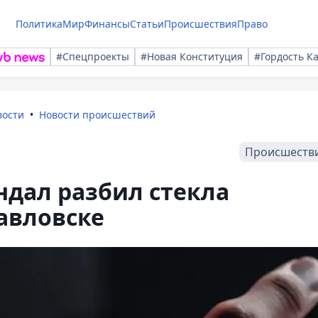
Политика
Мир
Финансы
Статьи
Происшествия
Право
#Спецпроекты
#Новая Конституция
#Гордость К
вости
Новости происшествий
Происшеств
ндал разбил стекла
авловске