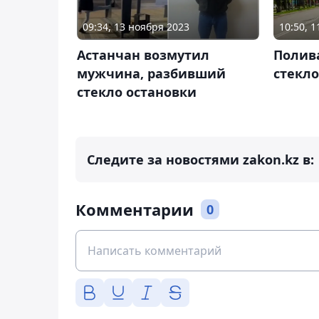
09:34, 13 ноября 2023
10:50, 1
Астанчан возмутил
Полив
мужчина, разбивший
стекло
стекло остановки
Следите за новостями zakon.kz в:
Комментарии
0