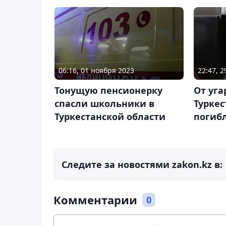
06:16, 01 ноября 2023
22:47, 
Тонущую пенсионерку
От уга
спасли школьники в
Туркес
Туркестанской области
погиб
Следите за новостями zakon.kz в:
Комментарии
0