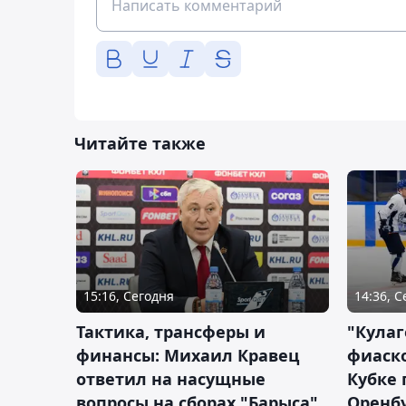
Читайте также
15:16, Сегодня
14:36, 
Тактика, трансферы и
"Кулаг
финансы: Михаил Кравец
фиаско
ответил на насущные
Кубке 
вопросы на сборах "Барыса"
Оренбу