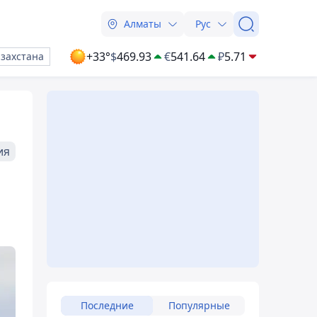
Алматы
Рус
+33°
$
469.93
€
541.64
₽
5.71
азахстана
ия
Последние
Популярные