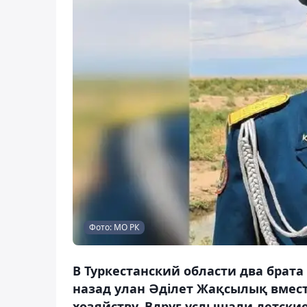
Фото: МО РК
В Туркестанский области два брата
назад улан Әділет Жақсылық вмест
хозяйству. Вдруг услышали детски