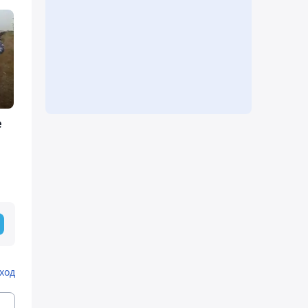
е
ход