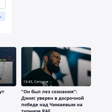
ь
13:45, Сегодня
ут
"Он был лез сознания":
Дэнис уверен в досрочной
победе над Чимаевым на
турнире RAF