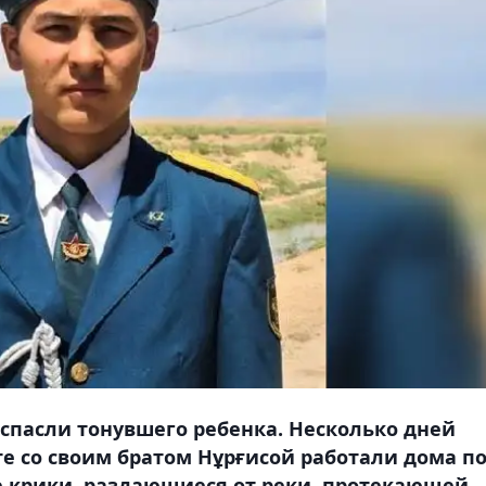
 спасли тонувшего ребенка. Несколько дней
е со своим братом Нұрғисой работали дома п
е крики, раздающиеся от реки, протекающей