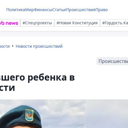
Политика
Мир
Финансы
Статьи
Происшествия
Право
#Спецпроекты
#Новая Конституция
#Гордость К
вости
Новости происшествий
Происшеств
вшего ребенка в
сти