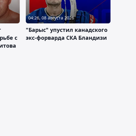
04:26, 08 августа 2026
т
"Барыс" упустил канадского
рьбе с
экс-форварда СКА Бландизи
итова