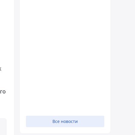
к
го
и
Все новости