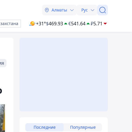
Алматы
Рус
+31°
$
469.93
€
541.64
₽
5.71
азахстана
ия
о
Последние
Популярные