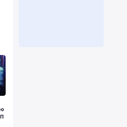
ео
ДП