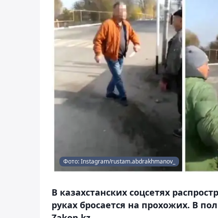
Фото: Instagram/rustam.abdrakhmanov_
В казахстанских соцсетях распрост
руках бросается на прохожих. В п
Zakon.kz.