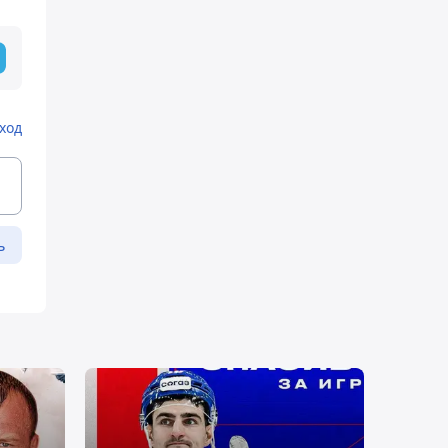
ход
ь