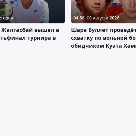
Сегодня
04:58, 08 августа 2026
 Жалгасбай вышел в
Шара Буллет проведё
тьфинал турнира в
схватку по вольной бо
обидчиком Куата Хам