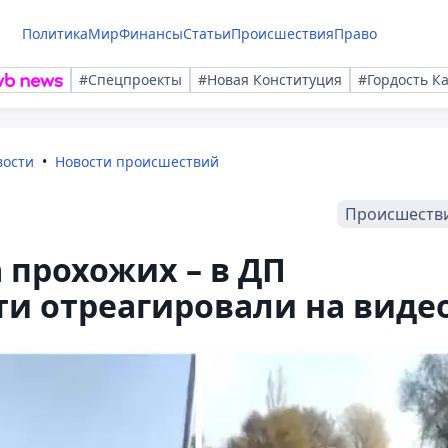
Политика
Мир
Финансы
Статьи
Происшествия
Право
#Спецпроекты
#Новая Конституция
#Гордость К
вости
Новости происшествий
Происшеств
 прохожих – в ДП
и отреагировали на виде