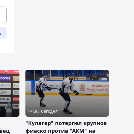
ь
14:36, Сегодня
"Кулагер" потерпел крупное
вец
фиаско против "АКМ" на