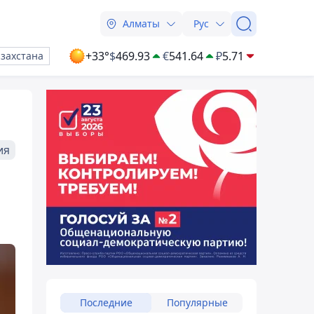
Алматы
Рус
+33°
$
469.93
€
541.64
₽
5.71
азахстана
ия
о
Последние
Популярные