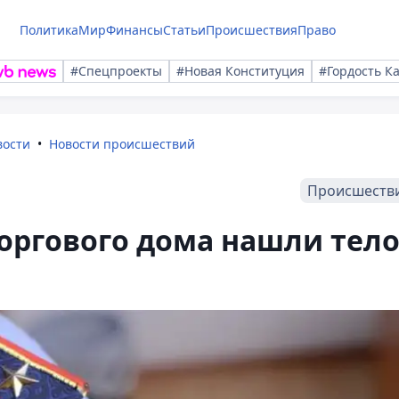
Политика
Мир
Финансы
Статьи
Происшествия
Право
#Спецпроекты
#Новая Конституция
#Гордость К
вости
Новости происшествий
Происшеств
торгового дома нашли тел