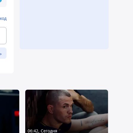
ход
ь
06:42, Сегодня