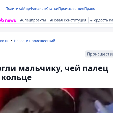
Политика
Мир
Финансы
Статьи
Происшествия
Право
#Спецпроекты
#Новая Конституция
#Гордость К
вости
Новости происшествий
Происшеств
гли мальчику, чей палец
 кольце