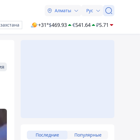
Алматы
Рус
+31°
$
469.93
€
541.64
₽
5.71
азахстана
ия
Последние
Популярные