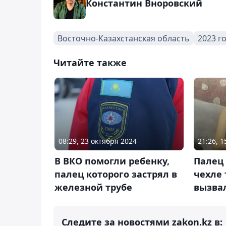
Константин Вноровский
Восточно-Казахстанская область
2023 г
Читайте также
08:29, 23 октября 2024
21:26, 
В ВКО помогли ребенку,
Палец 
палец которого застрял в
чехле 
железной трубе
вызва
Следите за новостями zakon.kz в: