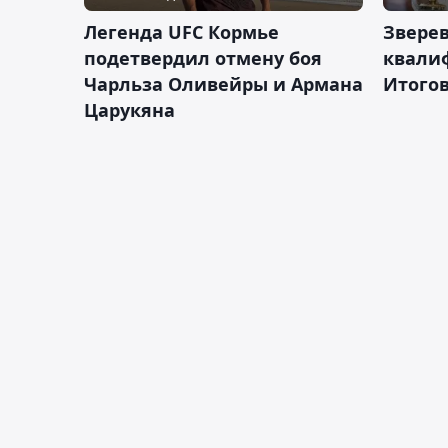
Легенда UFC Кормье
Зверев
подетвердил отмену боя
квали
Чарльза Оливейры и Армана
Итогов
Царукяна