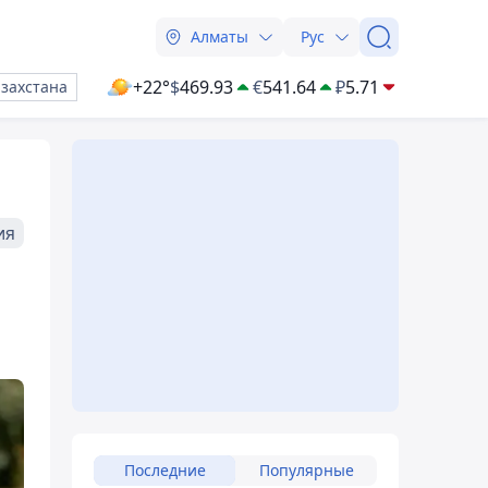
Алматы
Рус
+22°
$
469.93
€
541.64
₽
5.71
азахстана
ия
Последние
Популярные