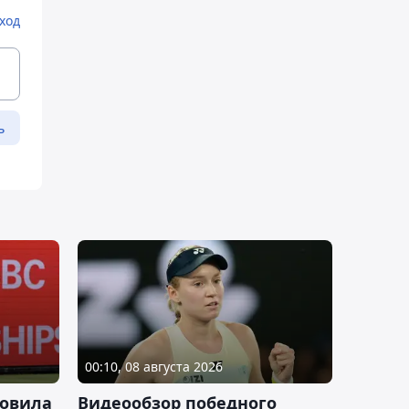
ход
ь
00:10, 08 августа 2026
новила
Видеообзор победного