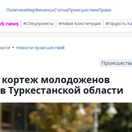
Политика
Мир
Финансы
Статьи
Происшествия
Право
#Спецпроекты
#Новая Конституция
#Гордость К
вости
Новости происшествий
Происшеств
: кортеж молодоженов
в Туркестанской области