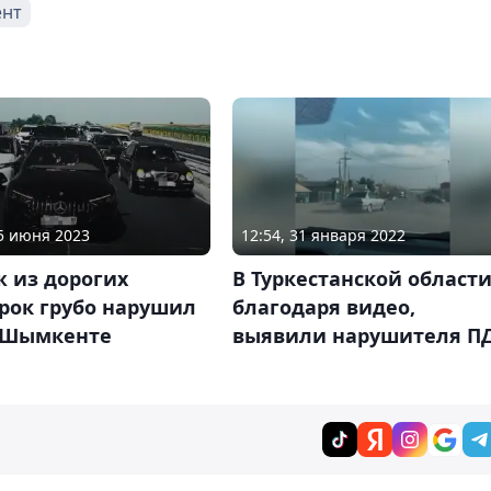
нт
05 июня 2023
12:54, 31 января 2022
 из дорогих
В Туркестанской области
рок грубо нарушил
благодаря видео,
 Шымкенте
выявили нарушителя П