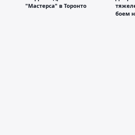
"Мастерса" в Торонто
тяжеле
боем н