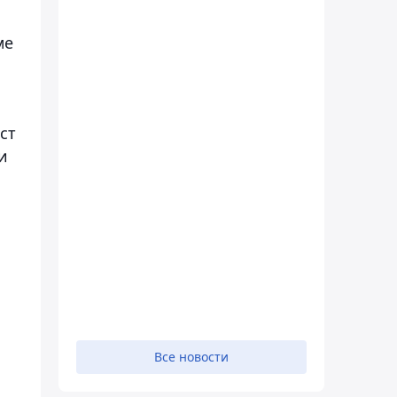
ме
ст
и
Все новости