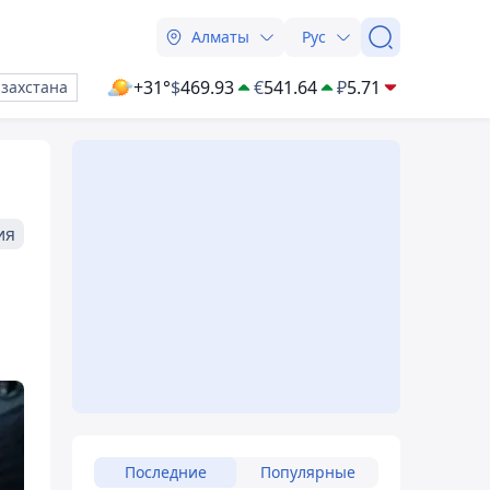
Алматы
Рус
+31°
$
469.93
€
541.64
₽
5.71
азахстана
ия
Последние
Популярные