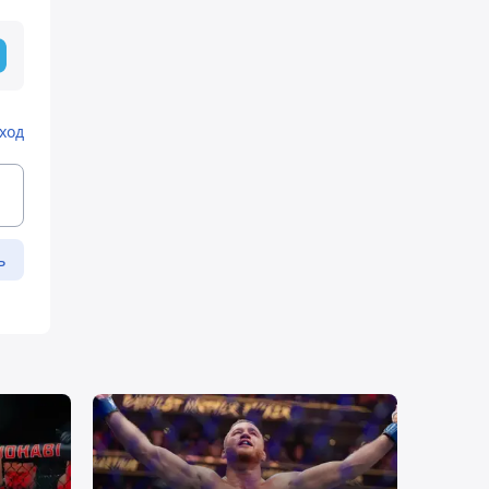
ход
ь