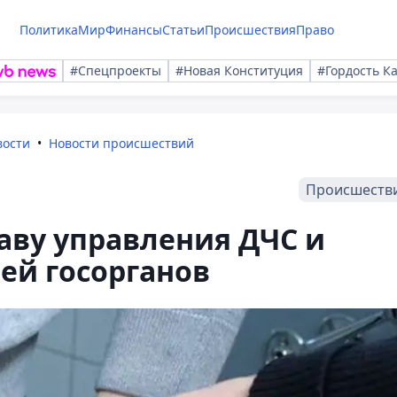
Политика
Мир
Финансы
Статьи
Происшествия
Право
#Спецпроекты
#Новая Конституция
#Гордость К
вости
Новости происшествий
Происшеств
лаву управления ДЧС и
ей госорганов