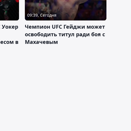
09:39, Сегодня
 Уокер
Чемпион UFC Гейджи может
освободить титул ради боя с
есом в
Махачевым