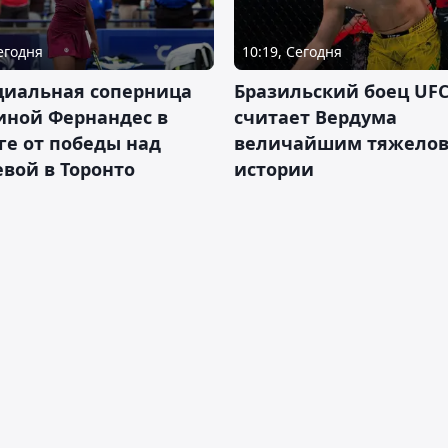
Сегодня
10:19, Сегодня
циальная соперница
Бразильский боец UFC
иной Фернандес в
считает Вердума
ге от победы над
величайшим тяжелов
вой в Торонто
истории