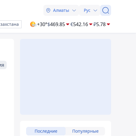
Алматы
Рус
+30°
$
469.85
€
542.16
₽
5.78
азахстана
ия
Последние
Популярные