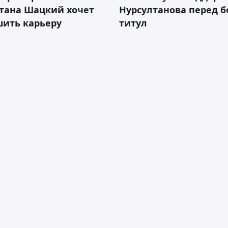
стана Шацкий хочет
Нурсултанова перед б
шить карьеру
титул