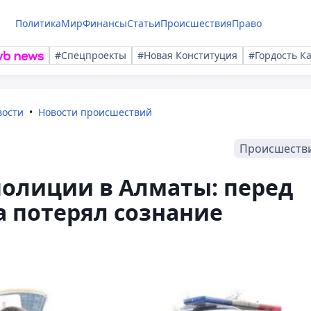
Политика
Мир
Финансы
Статьи
Происшествия
Право
#Спецпроекты
#Новая Конституция
#Гордость К
вости
Новости происшествий
Происшеств
полиции в Алматы: перед
a потерял сознание