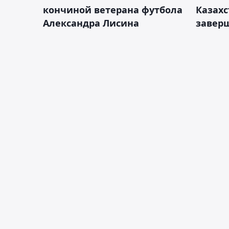
кончиной ветерана футбола
Казах
Александра Лисина
завер