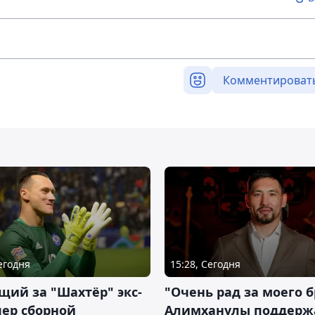
Комментироват
Сегодня
15:28, Сегодня
ий за "Шахтёр" экс-
"Очень рад за моего б
ер сборной
Алимханулы поддерж