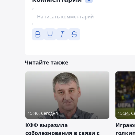
Читайте также
15:46, Сегодня
15:34, 
КФФ выразила
Играющ
соболезнования в связи с
голкип