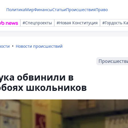
Политика
Мир
Финансы
Статьи
Происшествия
Право
#Спецпроекты
#Новая Конституция
#Гордость К
вости
Новости происшествий
Происшеств
ука обвинили в
обоях школьников