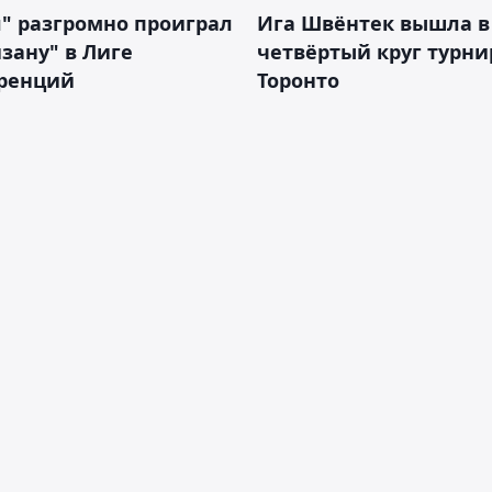
" разгромно проиграл
Ига Швёнтек вышла в
зану" в Лиге
четвёртый круг турни
ренций
Торонто