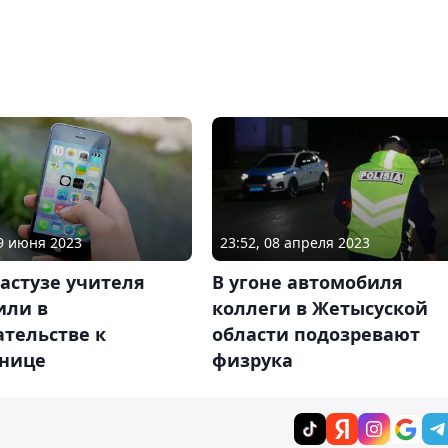
19 июня 2023
23:52, 08 апреля 2023
астузе учителя
В угоне автомобиля
или в
коллеги в Жетысуской
тельстве к
области подозревают
нице
физрука