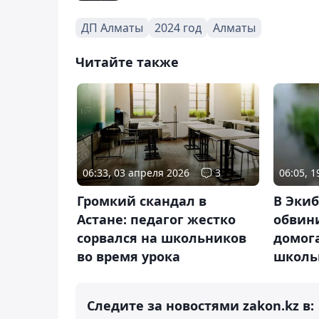
ДП Алматы
2024 год
Алматы
Читайте также
06:33, 03 апреля 2026
3
06:05, 
Громкий скандал в
В Экиб
Астане: педагог жестко
обвин
сорвался на школьников
домога
во время урока
школь
Следите за новостями zakon.kz в: