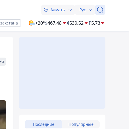
Алматы
Рус
+20°
$
467.48
€
539.52
₽
5.73
азахстана
ия
Последние
Популярные