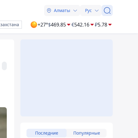
Алматы
Рус
+27°
$
469.85
€
542.16
₽
5.78
азахстана
Последние
Популярные