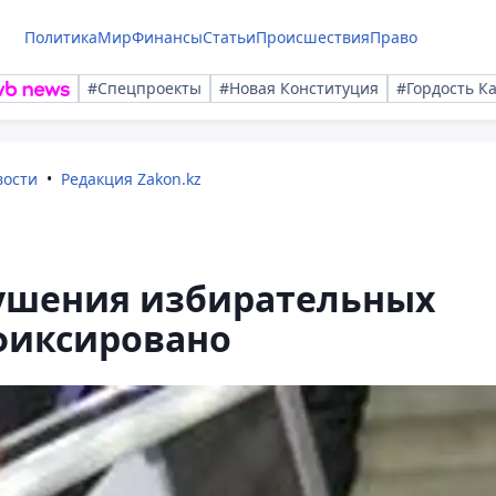
Политика
Мир
Финансы
Статьи
Происшествия
Право
#Спецпроекты
#Новая Конституция
#Гордость К
вости
Редакция Zakon.kz
рушения избирательных
фиксировано