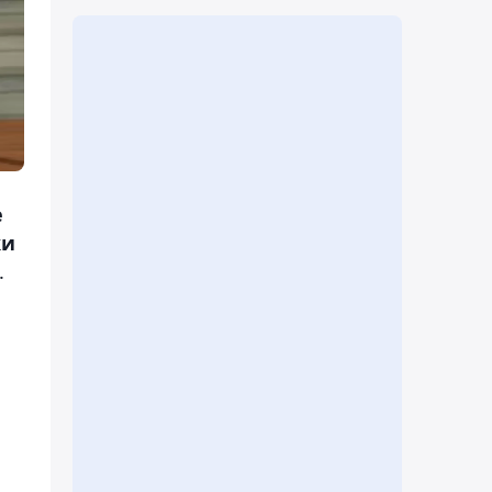
е
ки
.