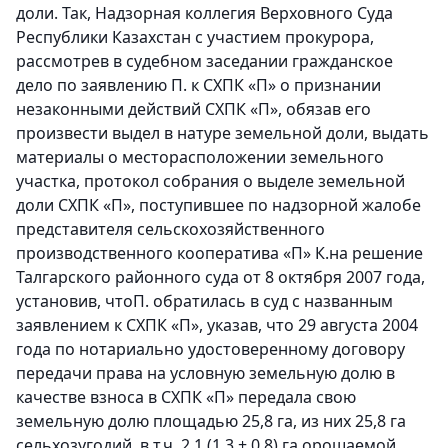
доли. Так, Надзорная коллегия Верховного Суда
Республики Казахстан с участием прокурора,
рассмотрев в судебном заседании гражданское
дело по заявлению П. к СХПК «П» о признании
незаконными действий СХПК «П», обязав его
произвести выдел в натуре земельной доли, выдать
материалы о месторасположении земельного
участка, протокол собрания о выделе земельной
доли СХПК «П», поступившее по надзорной жалобе
представителя сельскохозяйственного
производственного кооператива «П» К.на решение
Талгарского районного суда от 8 октября 2007 года,
установив, чтоП. обратилась в суд с названным
заявлением к СХПК «П», указав, что 29 августа 2004
года по нотариально удостоверенному договору
передачи права на условную земельную долю в
качестве взноса в СХПК «П» передала свою
земельную долю площадью 25,8 га, из них 25,8 га
сельхозугодий, в т.ч. 2,1 (1,3 + 0,8) га орошаемой