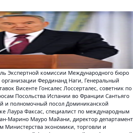
тель Экспертной комиссии Международного бюро
т организации Фердинанд Наги, Генеральный
авок Висенте Гонсалес Лоссерталес, советник по
осам Посольства Испании во Франции Сантьяго
й и полномочный посол Доминиканской
ке Лаура Факсас, специалист по международным
ан-Марино Мауро Майани, директор департамент
м Министерства экономики, торговли и