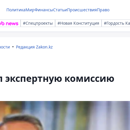
Политика
Мир
Финансы
Статьи
Происшествия
Право
#Спецпроекты
#Новая Конституция
#Гордость К
вости
Редакция Zakon.kz
л экспертную комиссию