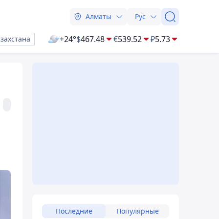
Алматы
Рус
+24°
$
467.48
€
539.52
₽
5.73
азахстана
Последние
Популярные