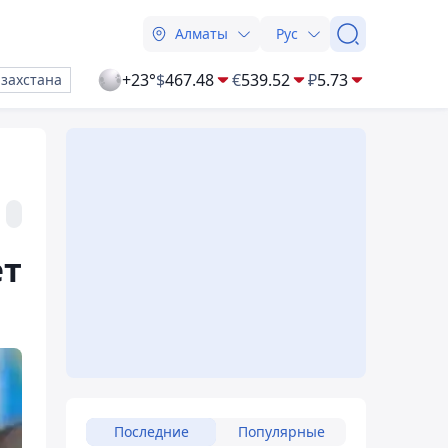
Алматы
Рус
+23°
$
467.48
€
539.52
₽
5.73
азахстана
ет
Последние
Популярные