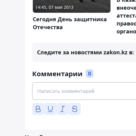
внеоч
14:45, 07 мая 2013
аттес
Сегодня День защитника
право
Отечества
орган
Следите за новостями zakon.kz в:
Комментарии
0