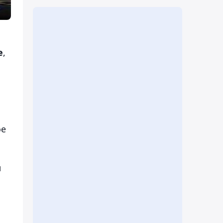
е
,
ое
м