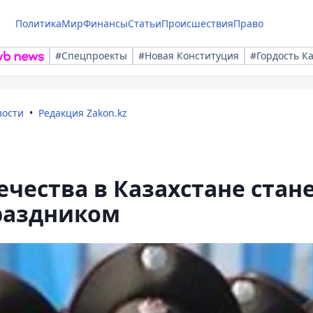
Политика
Мир
Финансы
Статьи
Происшествия
Право
#Спецпроекты
#Новая Конституция
#Гордость К
вости
Редакция Zakon.kz
чества в Казахстане стан
раздником