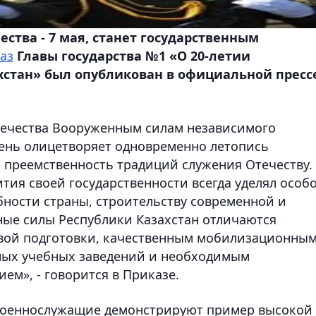
ства - 7 мая, станет государственным
аз
Главы государства №1 «О 20-летии
хстан» был опубликован в официальной пресс
Отечества Вооруженным силам независимого
 день олицетворяет одновременно летопись
и преемственность традиций служения Отечеству.
ития своей государственности всегда уделял особ
ности страны, строительству современной и
ые силы Республики Казахстан отличаются
вой подготовки, качественным мобилизационны
ных учебных заведений и необходимым
м», - говорится в Приказе.
 военнослужащие демонстрируют пример высокой