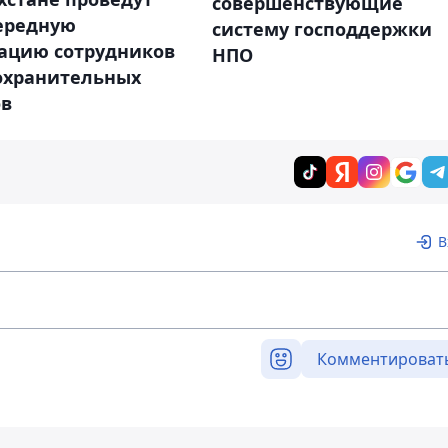
совершенствующие
ередную
систему господдержки
тацию сотрудников
НПО
охранительных
ов
В
Комментироват