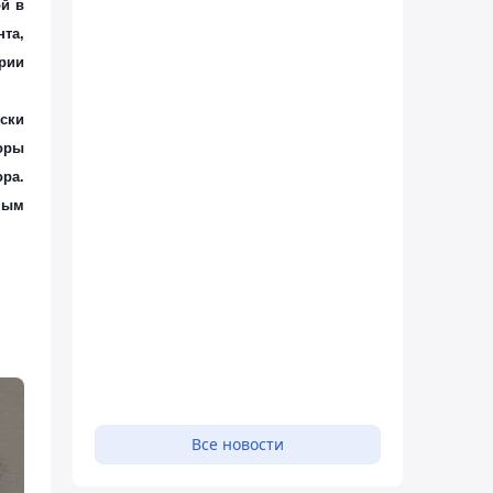
й в
та,
рии
ски
оры
ора.
ным
Все новости