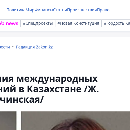
Политика
Мир
Финансы
Статьи
Происшествия
Право
#Спецпроекты
#Новая Конституция
#Гордость К
вости
Редакция Zakon.kz
ния международных
й в Казахстане /Ж.
ьчинская/