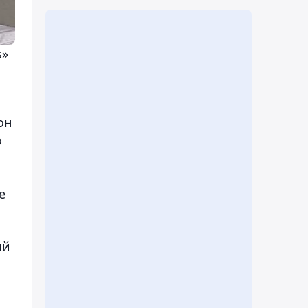
s»
он
о
е
ый