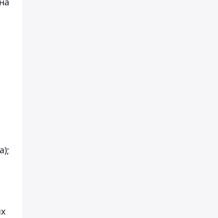
на
);
ых