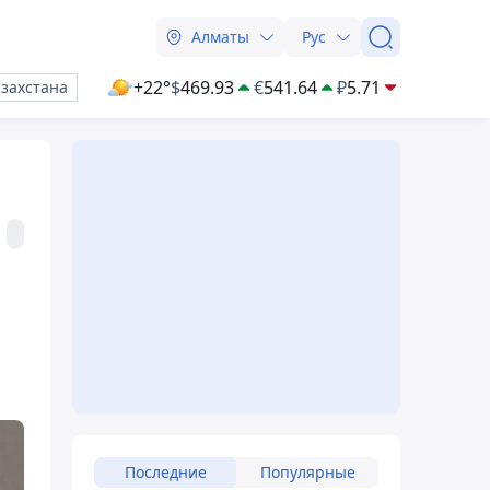
Алматы
Рус
+22°
$
469.93
€
541.64
₽
5.71
азахстана
Последние
Популярные