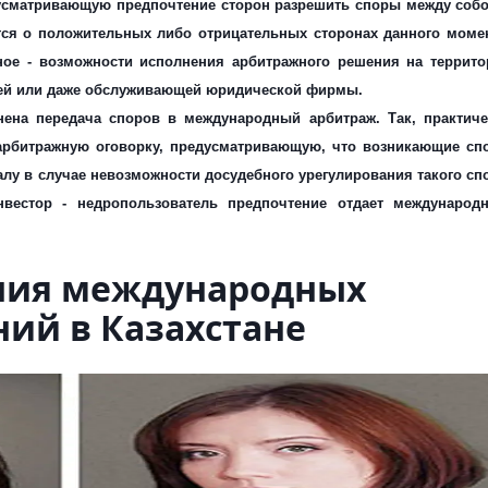
дусматривающую предпочтение сторон разрешить споры между собо
ся о положительных либо отрицательных сторонах данного момен
вное - возможности исполнения арбитражного решения на террито
елей или даже обслуживающей юридической фирмы.
ена передача споров в международный арбитраж. Так, практиче
арбитражную оговорку, предусматривающую, что возникающие сп
лу в случае невозможности досудебного урегулирования такого сп
вестор - недропользователь предпочтение отдает международ
ния международных
ий в Казахстане