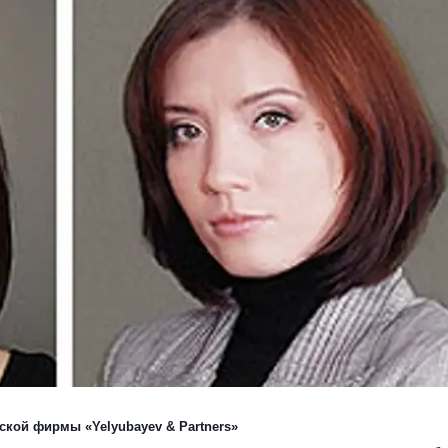
ской фирмы «Yelyubayev & Partners»