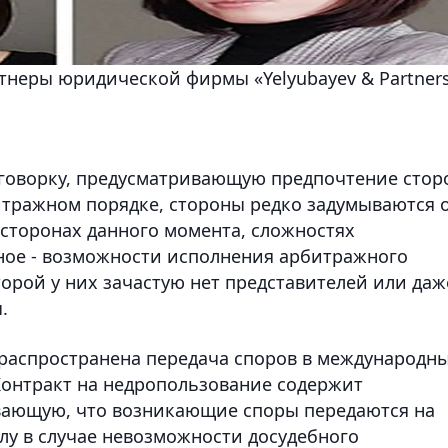
ртнеры юридической фирмы «Yelyubayev & Partner
оговорку, предусматривающую предпочтение стор
тражном порядке, стороны редко задумываются 
сторонах данного момента, сложностях
вное - возможности исполнения арбитражного
орой у них зачастую нет представителей или даж
.
 распространена передача споров в международн
Контракт на недропользование содержит
вающую, что возникающие споры передаются на
у в случае невозможности досудебного