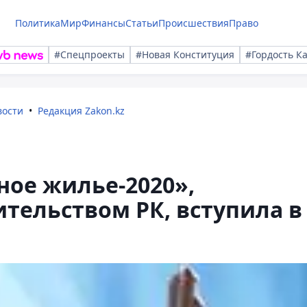
Политика
Мир
Финансы
Статьи
Происшествия
Право
#Спецпроекты
#Новая Конституция
#Гордость К
вости
Редакция Zakon.kz
ое жилье-2020»,
тельством РК, вступила в