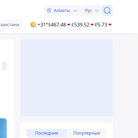
Алматы
Рус
+31°
$
467.48
€
539.52
₽
5.73
азахстана
Последние
Популярные