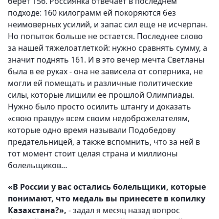
берет 156. Россиянка отвечает в последнем
подходе: 160 килограмм ей покоряются без
неимоверных усилий, и запас сил еще не исчерпан.
Но попыток больше не остается. Последнее слово
за нашей тяжелоатлеткой: нужно сравнять сумму, а
значит поднять 161. И в это вечер мечта Светланы
была в ее руках - она не зависела от соперника, не
могли ей помещать и различные политические
силы, которые лишили ее прошлой Олимпиады.
Нужно было просто осилить штангу и доказать
«свою правду» всем своим недоброжелателям,
которые одно время называли Подобедову
предательницей, а также вспомнить, что за ней в
тот момент стоит целая страна и миллионы
болельщиков…
«В России у вас остались болельщики, которые
понимают, что медаль вы принесете в копилку
Казахстана?»,
- задал я месяц назад вопрос