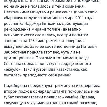
подход к штанге. 126 килограмм ей не покорились,
но на лице не появилось и тени сомнения.
Несколькими минутами ранее сенсационно свою
«баранку» получила чемпионка мира 2011 года
россиянка Надежда Евтюхина. Действующая
рекордсменка мира «в толчке» внезапно
психологически сломалась, все три попытки
запорола на 125 килограммах и завершила
выступление. Зато ее соотечественница Наталья
Заболотная подняла этот вес, чуть ли не
пританцовывая. Поэтому в тот момент, когда
Светлана сорвала попытку на сердце немного
«ёкнуло». Так ли устойчива казахстанка, как
пыталась преподнести себя ранее?
Подобедова передохнула три минуты и совершила
второй подход к снаряду. Штанга покорилась и на
губах тяжелоатлетки появилась улыбка. Правда,
следующую мы увидели только в самой развязке,