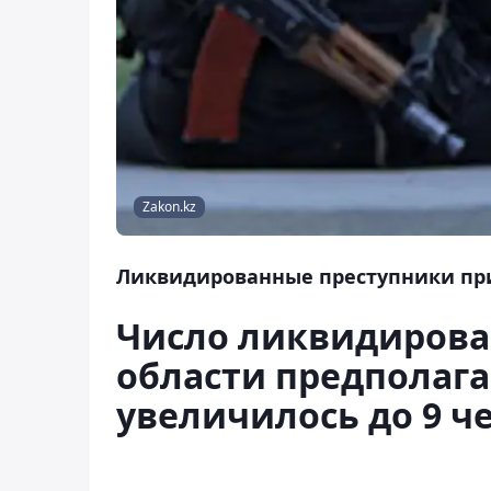
Zakon.kz
Ликвидированные преступники при
Число ликвидирова
области предполаг
увеличилось до 9 ч