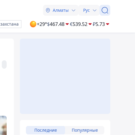
Алматы
Рус
+29°
$
467.48
€
539.52
₽
5.73
азахстана
Последние
Популярные