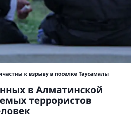
частны к взрыву в поселке Таусамалы
нных в Алматинской
аемых террористов
еловек