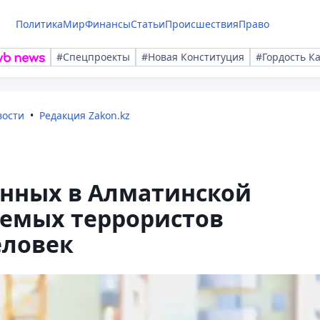
Политика
Мир
Финансы
Статьи
Происшествия
Право
#Спецпроекты
#Новая Конституция
#Гордость К
вости
Редакция Zakon.kz
нных в Алматинской
аемых террористов
еловек