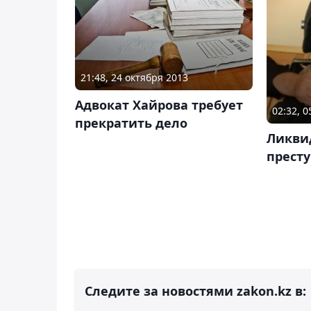
21:48, 24 октября 2013
Адвокат Хайрова требует
02:32, 
прекратить дело
Ликви
прест
Следите за новостями zakon.kz в: