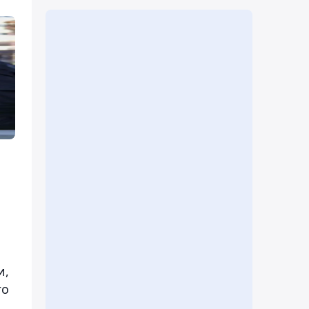
и,
го