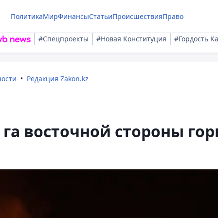
Политика
Мир
Финансы
Статьи
Происшествия
Право
#Спецпроекты
#Новая Конституция
#Гордость К
вости
Редакция Zakon.kz
 га восточной стороны го