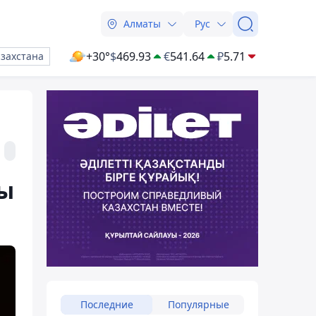
Алматы
Рус
+30°
$
469.93
€
541.64
₽
5.71
азахстана
ры
Последние
Популярные