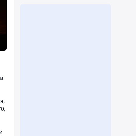
в
я,
0,
и