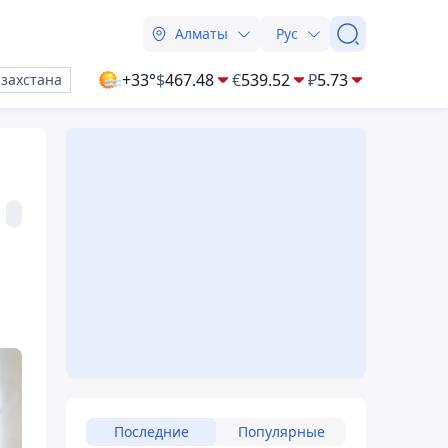
Алматы
Рус
+33°
$
467.48
€
539.52
₽
5.73
азахстана
Последние
Популярные