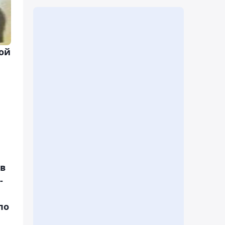
ой
а
 в
-
по