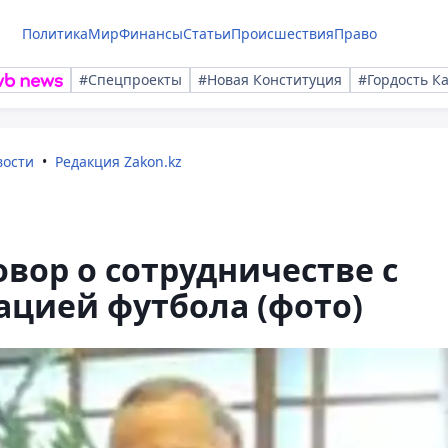
Политика
Мир
Финансы
Статьи
Происшествия
Право
#Спецпроекты
#Новая Конституция
#Гордость К
вости
Редакция Zakon.kz
вор о сотрудничестве с
ацией футбола (фото)