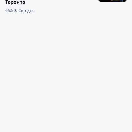
для Ислама
06:30, Сегодня
Соболенко одержала уверенную
победу в третьем круге турнира в
Торонто
05:59, Сегодня