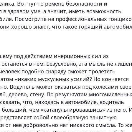
лика. Вот тут-то ремень безопасности и
 в здравом уме, а значит, иметь возможность
биля. Посмотрите на профессиональных гонщико
А они хорошо знают, что такое горящий автомобил
евшему под действием инерционных сил из
 останется в нем. Безусловно, эта мысль не лише
 человек подобно снаряду сможет пролететь
 этом никаких мускульных усилий? Но кончается
чно. Водитель может оказаться под колесами свое
лб, дерево, стену. По результатам многочисленны
казать, что, находясь в автомобиле, водитель
з больший, чем «катапультировавшись» из него. 
 представляет собой своеобразную защитную
ся от нее добровольно нет никакого смысла. То ж