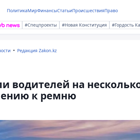
Политика
Мир
Финансы
Статьи
Происшествия
Право
#Спецпроекты
#Новая Конституция
#Гордость К
вости
Редакция Zakon.kz
и водителей на нескольк
шению к ремню