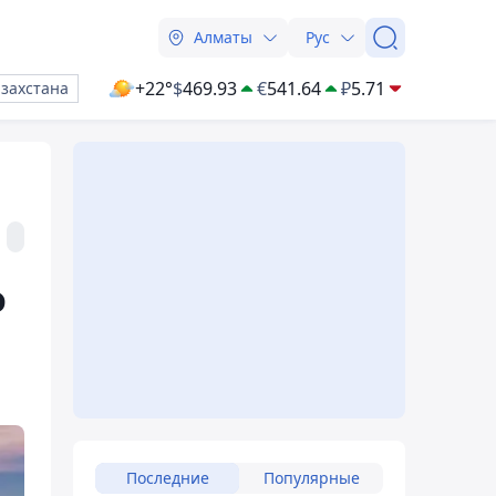
Алматы
Рус
+22°
$
469.93
€
541.64
₽
5.71
азахстана
о
Последние
Популярные