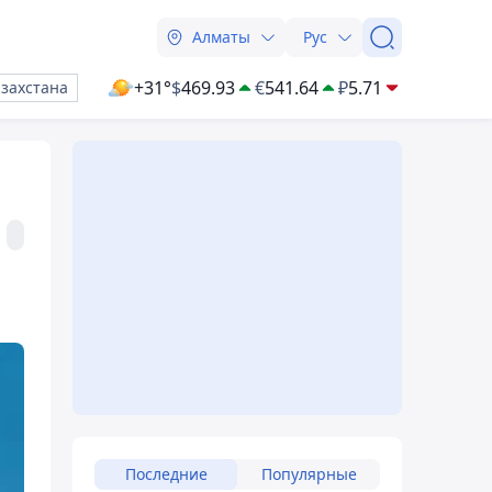
Алматы
Рус
+31°
$
469.93
€
541.64
₽
5.71
азахстана
Последние
Популярные