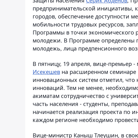
защиты населения
Серик Абденов
, П
предпринимательской инициативы, к
городов, обеспечение доступности м
мобильности трудовых ресурсов, за
Программы в точки экономического 
молодежи. В Программе определены п
молодежь, лица предпенсионного воз
В пятницу, 19 апреля, вице-премьер 
Исекешев
на расширенном семинаре
инновационных систем отметил, что н
инноваций. Тем не менее, необходим
акиматам сотрудничество с универси
часть населения - студенты, препода
начинается реализация проекта по и
каждом регионе необходимо провести
Вице-министр Каныш Тлеушин, в свою