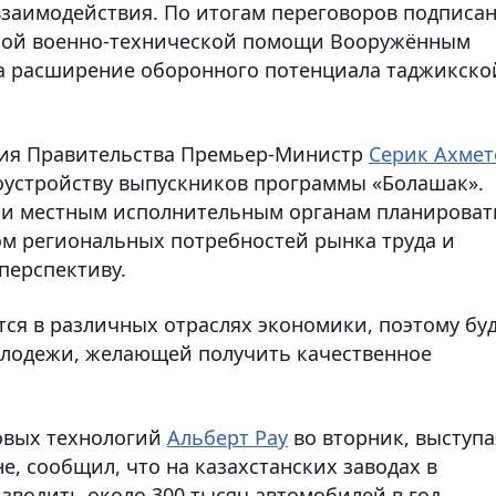
взаимодействия. По итогам переговоров подписа
дной военно-технической помощи Вооружённым
на расширение оборонного потенциала таджикско
дания Правительства Премьер-Министр
Серик Ахмет
оустройству выпускников программы «Болашак».
м и местным исполнительным органам планироват
том региональных потребностей рынка труда и
перспективу.
ся в различных отраслях экономики, поэтому бу
лодежи, желающей получить качественное
овых технологий
Альберт Рау
во вторник, выступа
, сообщил, что на казахстанских заводах в
водить около 300 тысяч автомобилей в год.