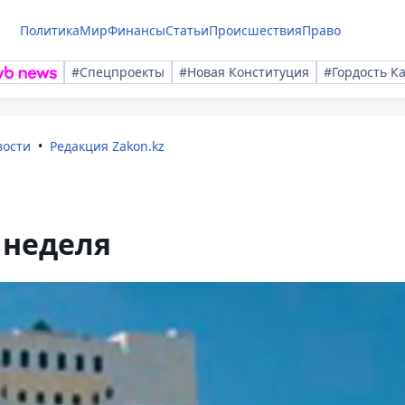
Политика
Мир
Финансы
Статьи
Происшествия
Право
#Спецпроекты
#Новая Конституция
#Гордость К
вости
Редакция Zakon.kz
 неделя