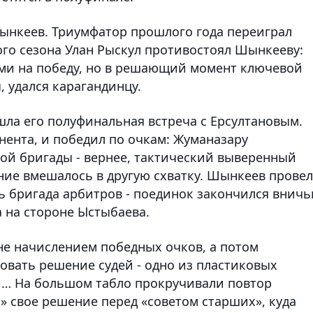
ынкеев. Триумфатор прошлого года переиграл
го сезона Улан Рыскул противостоял Шынкееву:
ами на победу, но в решающий момент ключевой
 удался карагандинцу.
ла его полуфинальная встреча с Ерсултановым.
нента, и победил по очкам: Жуманазару
ой бригады - вернее, тактический выверенный
ние вмешалось в другую схватку. Шынкеев провел
ь бригада арбитров - поединок закончился вничь
 на стороне Ыстыбаева.
не начислением победных очков, а потом
вать решение судей - одно из пластиковых
и… На большом табло прокручивали повтор
» свое решение перед «советом старших», куда