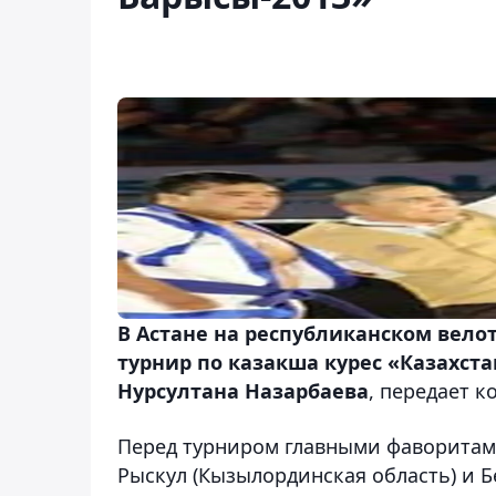
В Астане на республиканском вел
турнир по казакша курес «Казахст
Нурсултана Назарбаева
, передает 
Перед турниром главными фаворитами
Рыскул (Кызылординская область) и Б