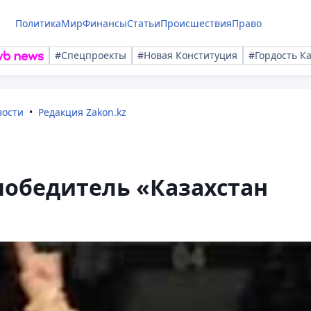
Политика
Мир
Финансы
Статьи
Происшествия
Право
#Спецпроекты
#Новая Конституция
#Гордость К
вости
Редакция Zakon.kz
победитель «Казахстан