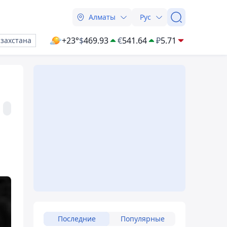
Алматы
Рус
+23°
$
469.93
€
541.64
₽
5.71
азахстана
Последние
Популярные