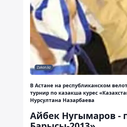
Zakon.kz
В Астане на республиканском вел
турнир по казакша курес «Казахст
Нурсултана Назарбаева
Айбек Нугымаров - 
Барысы-2013»