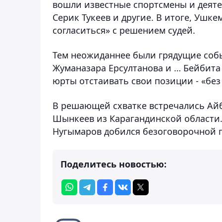
вошли известные спортсмены и деяте
Серик Тукеев и другие. В итоге, Уш
согласиться» с решением судей.
Тем неожиданнее были грядущие собы
Жуманазара Ерсултанова и … Бейбита
юрты отстаивать свои позиции - «бе
В решающей схватке встречались Айб
Шынкеев из Карагандинской области.
Нугымаров добился безоговорочной п
Поделитесь новостью: