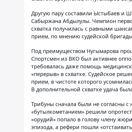
Другую пару составили Ыстыбаев и Ш
Сабыржана Абдылулы. Чемпион перво
схватка получилась с равными шанс
прием, по мнению судейской бригады,
Под преимуществом Нугымарова прош
Спортсмен из ВКО был активнее оппо
требовалась даже помощь медицинск
«перерыв» в схватке. Судейское реше
прием, в чистоте которого усомнилас
В дополнительной схватке удача была
Трибуны сначала были не согласны с 
«бутылкометанием» решили опротесто
«орудий» попало в голову члену жюр
эпизода, а рефери пошли «отстаивать