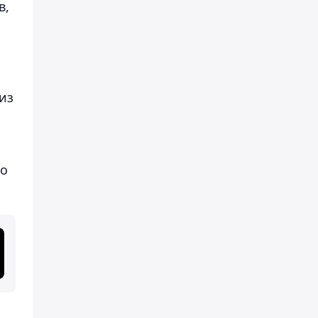
в,
из
но