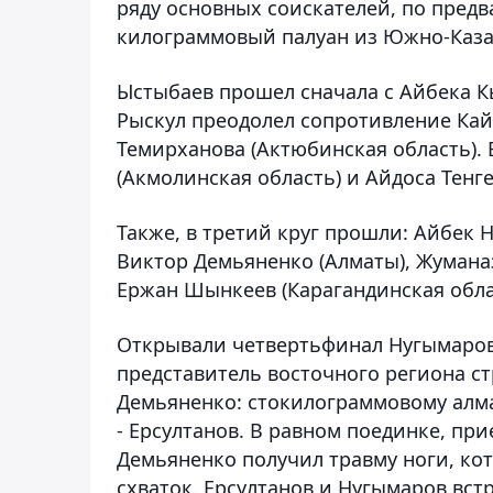
ряду основных соискателей, по предв
килограммовый палуан из Южно-Казах
Ыстыбаев прошел сначала с Айбека Кы
Рыскул преодолел сопротивление Кайр
Темирханова (Актюбинская область). 
(Акмолинская область) и Айдоса Тенг
Также, в третий круг прошли: Айбек Н
Виктор Демьяненко (Алматы), Жумана
Ержан Шынкеев (Карагандинская обла
Открывали четвертьфинал Нугымаров
представитель восточного региона с
Демьяненко: стокилограммовому алм
- Ерсултанов. В равном поединке, пр
Демьяненко получил травму ноги, ко
схваток. Ерсултанов и Нугымаров вст