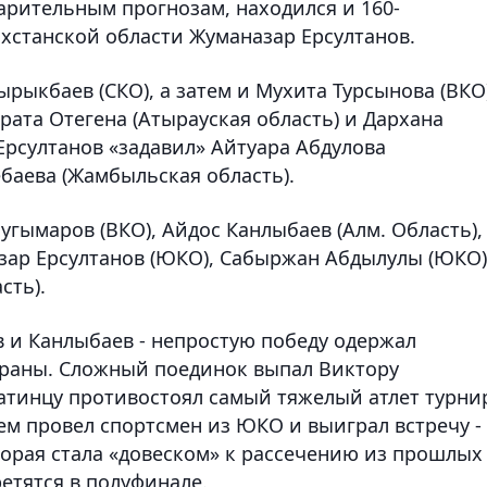
арительным прогнозам, находился и 160-
станской области Жуманазар Ерсултанов.
рыкбаев (СКО), а затем и Мухита Турсынова (ВКО)
ата Отегена (Атырауская область) и Дархана
Ерсултанов «задавил» Айтуара Абдулова
ебаева (Жамбыльская область).
угымаров (ВКО), Айдос Канлыбаев (Алм. Область),
зар Ерсултанов (ЮКО), Сабыржан Абдылулы (ЮКО)
сть).
 и Канлыбаев - непростую победу одержал
траны. Сложный поединок выпал Виктору
атинцу противостоял самый тяжелый атлет турни
ием провел спортсмен из ЮКО и выиграл встречу -
торая стала «довеском» к рассечению из прошлых
ретятся в полуфинале.