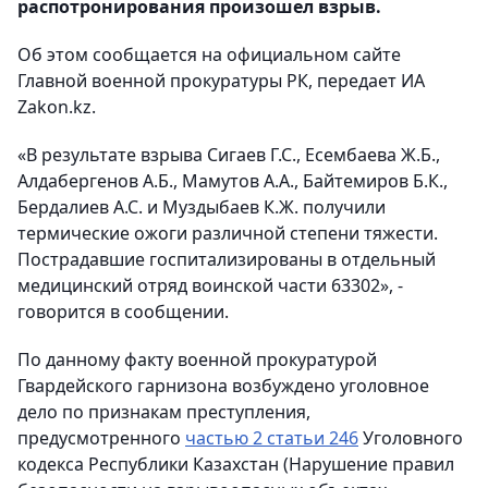
распотронирования произошел взрыв.
Об этом сообщается на официальном сайте
Главной военной прокуратуры РК, передает ИА
Zakon.kz.
«В результате взрыва Сигаев Г.С., Есембаева Ж.Б.,
Алдабергенов А.Б., Мамутов А.А., Байтемиров Б.К.,
Бердалиев А.С. и Муздыбаев К.Ж. получили
термические ожоги различной степени тяжести.
Пострадавшие госпитализированы в отдельный
медицинский отряд воинской части 63302», -
говорится в сообщении.
По данному факту военной прокуратурой
Гвардейского гарнизона возбуждено уголовное
дело по признакам преступления,
предусмотренного
частью 2 статьи 246
Уголовного
кодекса Республики Казахстан (Нарушение правил