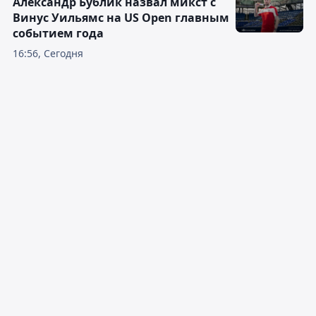
Александр Бублик назвал микст с
Винус Уильямс на US Open главным
событием года
16:56, Сегодня