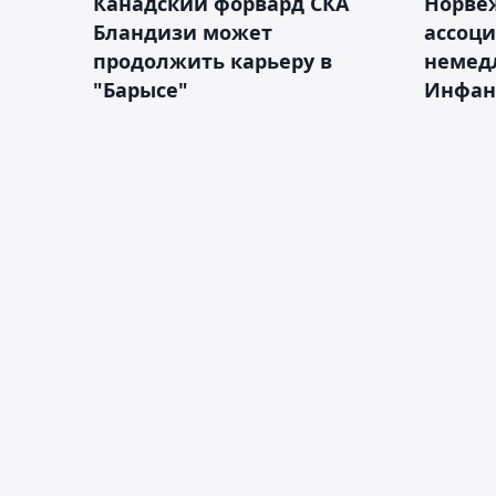
Канадский форвард СКА
Норве
Бландизи может
ассоци
продолжить карьеру в
немед
"Барысе"
Инфан