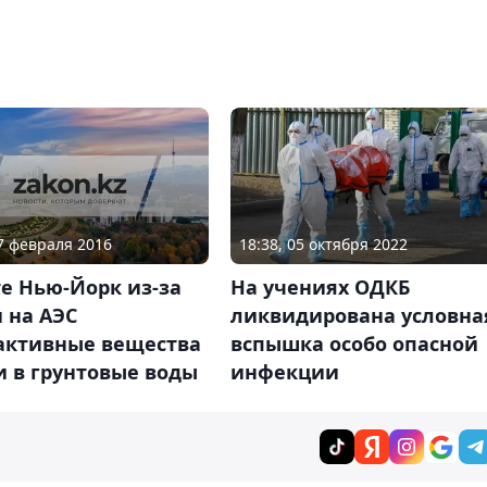
07 февраля 2016
18:38, 05 октября 2022
е Нью-Йорк из-за
На учениях ОДКБ
 на АЭС
ликвидирована условна
активные вещества
вспышка особо опасной
и в грунтовые воды
инфекции