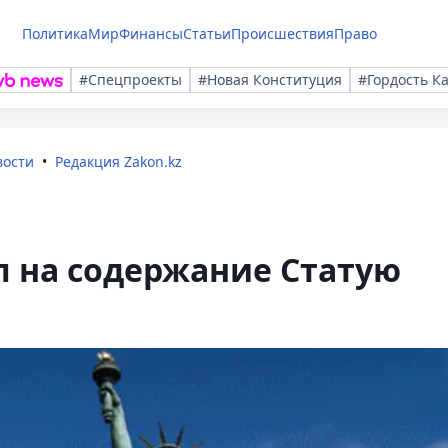
Политика
Мир
Финансы
Статьи
Происшествия
Право
#Спецпроекты
#Новая Конституция
#Гордость К
вости
Редакция Zakon.kz
л на содержание Статую