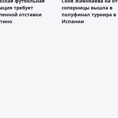
жская футбольная
Соня Жиенбаева на от
ация требует
соперницы вышла в
ленной отставки
полуфинал турнира в
тино
Испании