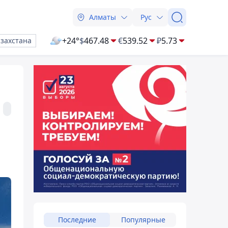
Алматы
Рус
+24°
$
467.48
€
539.52
₽
5.73
азахстана
Последние
Популярные