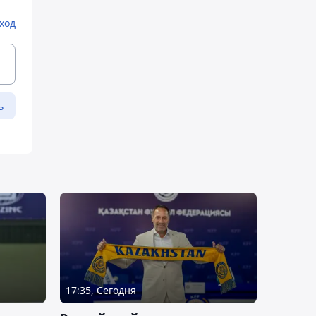
ход
ь
17:35, Сегодня