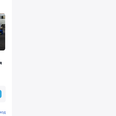
я
ход