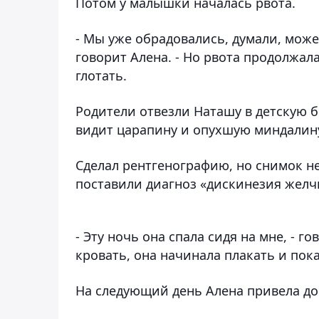
Потом у малышки началась рвота.
- Мы уже обрадовались, думали, может 
говорит Алена. - Но рвота продолжал
глотать.
Родители отвезли Наташу в детскую бо
видит царапину и опухшую миндалин
Сделал рентгенографию, но снимок н
поставили диагноз «дискинезия желчн
- Эту ночь она спала сидя на мне, - г
кровать, она начинала плакать и пока
На следующий день Алена привела доч