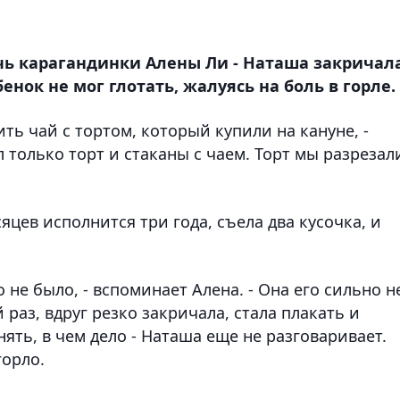
очь карагандинки Алены Ли - Наташа закричала
енок не мог глотать, жалуясь на боль в горле.
ть чай с тортом, который купили на кануне, -
л только торт и стаканы с чаем. Торт мы разрезал
цев исполнится три года, съела два кусочка, и
о не было, - вспоминает Алена. - Она его сильно н
 раз, вдруг резко закричала, стала плакать и
ять, в чем дело - Наташа еще не разговаривает.
горло.