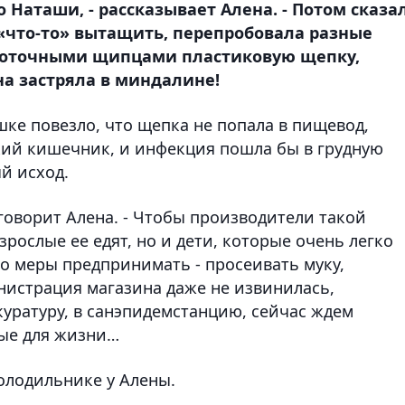
 Наташи, - рассказывает Алена. - Потом сказал
 «что-то» вытащить, перепробовала разные
глоточными щипцами пластиковую щепку,
на застряла в миндалине!
шке повезло, что щепка не попала в пищевод,
нкий кишечник, и инфекция пошла бы в грудную
ый исход.
 говорит Алена. - Чтобы производители такой
рослые ее едят, но и дети, которые очень легко
то меры предпринимать - просеивать муку,
истрация магазина даже не извинилась,
куратуру, в санэпидемстанцию, сейчас ждем
ные для жизни…
холодильнике у Алены.