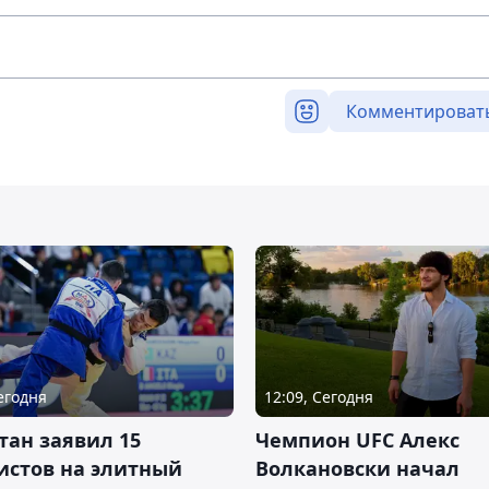
Комментироват
Сегодня
12:09, Сегодня
тан заявил 15
Чемпион UFC Алекс
истов на элитный
Волкановски начал