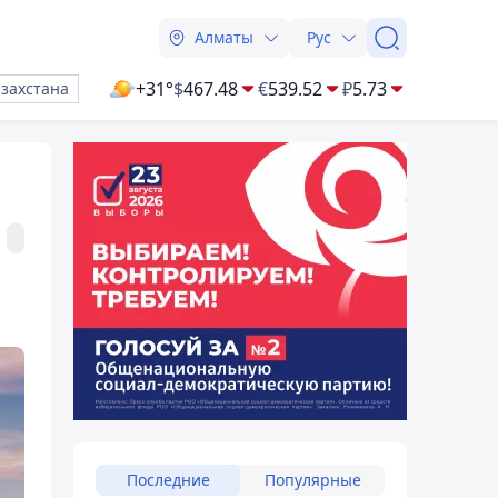
Алматы
Рус
+31°
$
467.48
€
539.52
₽
5.73
азахстана
Последние
Популярные