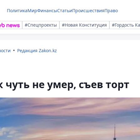
Политика
Мир
Финансы
Статьи
Происшествия
Право
#Спецпроекты
#Новая Конституция
#Гордость К
вости
Редакция Zakon.kz
 чуть не умер, съев торт