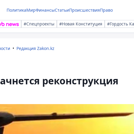
Политика
Мир
Финансы
Статьи
Происшествия
Право
#Спецпроекты
#Новая Конституция
#Гордость К
вости
Редакция Zakon.kz
ачнется реконструкция