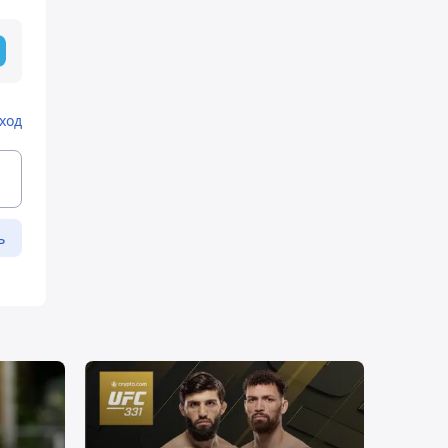
ход
ь