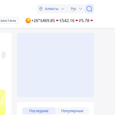
Алматы
Рус
+26°
$
469.85
€
542.16
₽
5.78
азахстана
Последние
Популярные