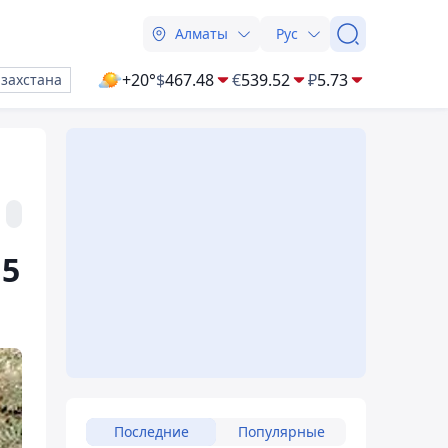
Алматы
Рус
+20°
$
467.48
€
539.52
₽
5.73
азахстана
15
Последние
Популярные