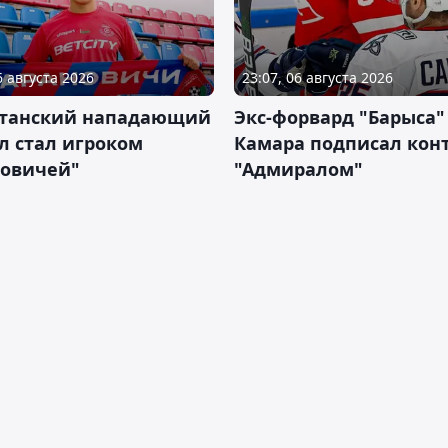
6 августа 2026
23:07, 06 августа 2026
станский нападающий
Экс-форвард "Барыса"
л стал игроком
Камара подписал конт
новичей"
"Адмиралом"