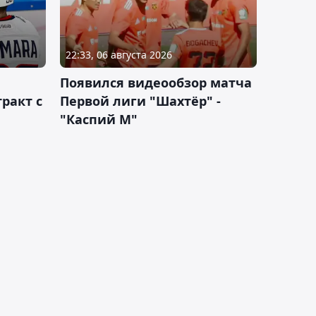
22:33, 06 августа 2026
Появился видеообзор матча
ракт с
Первой лиги "Шахтёр" -
"Каспий М"