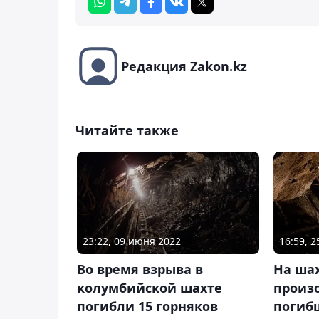
Редакция Zakon.kz
Читайте также
23:22, 09 июня 2022
16:59, 2
Во время взрыва в
На шах
колумбийской шахте
произо
погибли 15 горняков
погиб