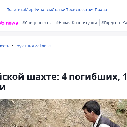
Политика
Мир
Финансы
Статьи
Происшествия
Право
#Спецпроекты
#Новая Конституция
#Гордость К
вости
Редакция Zakon.kz
ской шахте: 4 погибших, 
ти