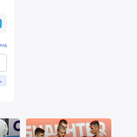
ход
ь