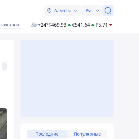
Алматы
Рус
+24°
$
469.93
€
541.64
₽
5.71
азахстана
Последние
Популярные