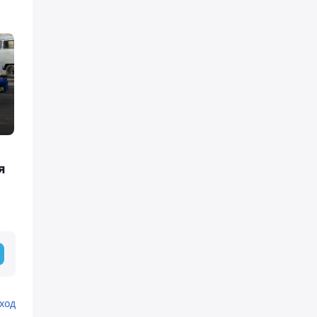
я
ход