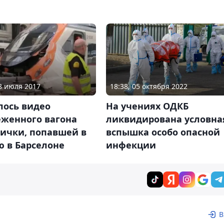
28 июля 2017
18:38, 05 октября 2022
лось видео
На учениях ОДКБ
еженного вагона
ликвидирована условна
рички, попавшей в
вспышка особо опасной
ю в Барселоне
инфекции
В