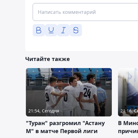
Читайте также
21:54, Сегодня
21:16, 
"Туран" разгромил "Астану
В Мин
М" в матче Первой лиги
причи