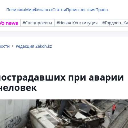
Политика
Мир
Финансы
Статьи
Происшествия
Право
#Спецпроекты
#Новая Конституция
#Гордость К
вости
Редакция Zakon.kz
пострадавших при аварии
 человек