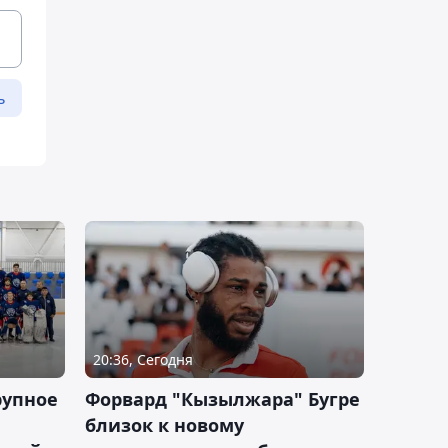
ь
20:36, Сегодня
рупное
Форвард "Кызылжара" Бугре
близок к новому