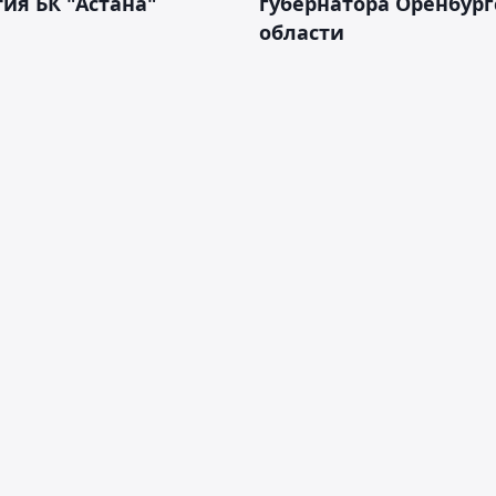
ия БК "Астана"
губернатора Оренбург
области