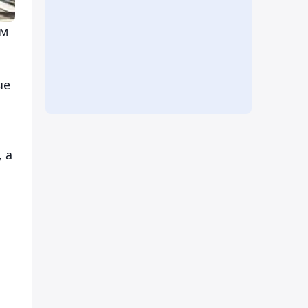
ом
ые
 а