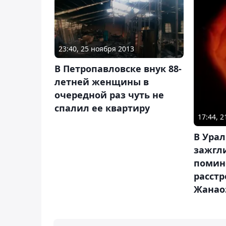
23:40, 25 ноября 2013
В Петропавловске внук 88-
летней женщины в
очередной раз чуть не
спалил ее квартиру
17:44, 
В Ура
зажгл
помин
расстр
Жанао