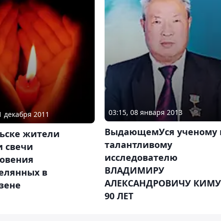
03:15, 08 января 2013
21 декабря 2011
ВыдающемУся ученому 
льске жители
талантливому
и свечи
исследователю
овения
ВЛАДИМИРУ
елянных в
АЛЕКСАНДРОВИЧУ КИМУ 
зене
90 ЛЕТ