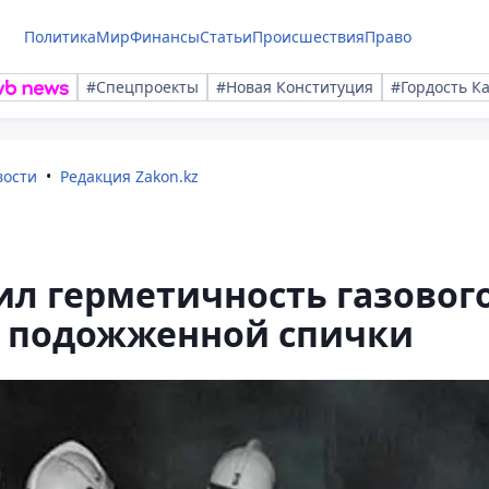
Политика
Мир
Финансы
Статьи
Происшествия
Право
#Спецпроекты
#Новая Конституция
#Гордость К
вости
Редакция Zakon.kz
л герметичность газовог
 подожженной спички