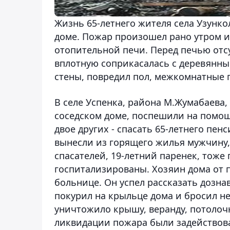
Жизнь 65-летнего жителя села Узунк
доме. Пожар произошел рано утром и
отопительной печи. Перед печью отсу
вплотную соприкасалась с деревянн
стены, повредил пол, межкомнатные 
В селе Успенка, района М.Жумабаева, 
соседском доме, поспешили на помощ
двое других - спасать 65-летнего пе
вынесли из горящего жилья мужчину,
спасателей, 19-летний паренек, тоже
госпитализированы. Хозяин дома от п
больнице. Он успел рассказать дознав
покурил на крыльце дома и бросил н
уничтожило крышу, веранду, потолоч
ликвидации пожара были задействова