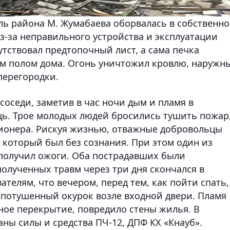
оль района М. Жумабаева оборвалась в собственн
з-за неправильного устройства и эксплуатации
тствовал предтопочный лист, а сама печка
ым полом дома. Огонь уничтожил кровлю, наружн
перегородки.
соседи, заметив в час ночи дым и пламя в
ь. Трое молодых людей бросились тушить пожар,
нсионера. Рискуя жизнью, отважные добровольцы
 который был без сознания. При этом один из
 получил ожоги. Оба пострадавших были
олученных травм через три дня скончался в
ателям, что вечером, перед тем, как пойти спать,
епотушенный окурок возле входной двери. Пламя
ное перекрытие, повредило стены жилья. В
ны силы и средства ПЧ-12, ДПФ КХ «Кнауб».