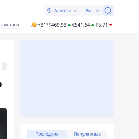
Алматы
Рус
+31°
$
469.93
€
541.64
₽
5.71
азахстана
о
Последние
Популярные