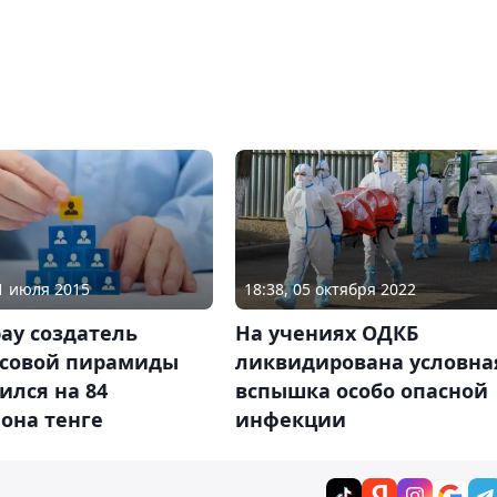
31 июля 2015
18:38, 05 октября 2022
ау создатель
На учениях ОДКБ
совой пирамиды
ликвидирована условна
ился на 84
вспышка особо опасной
она тенге
инфекции