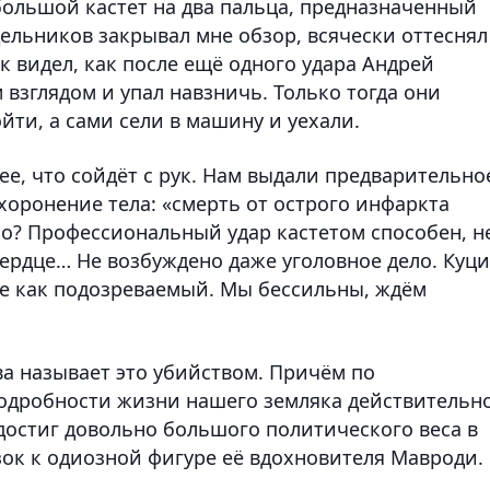
ебольшой кастет на два пальца, предназначенный
дельников закрывал мне обзор, всячески оттеснял
к видел, как после ещё одного удара Андрей
 взглядом и упал навзничь. Только тогда они
йти, а сами сели в машину и уехали.
ее, что сойдёт с рук. Нам выдали предварительно
хоронение тела: «смерть от острого инфаркта
ло? Профессиональный удар кастетом способен, н
 сердце… Не возбуждено даже уголовное дело. Куц
не как подозреваемый. Мы бессильны, ждём
ва называет это убийством. Причём по
одробности жизни нашего земляка действительн
 достиг довольно большого политического веса в
зок к одиозной фигуре её вдохновителя Мавроди.