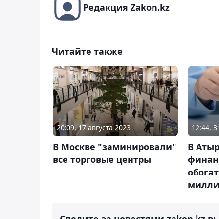
Редакция Zakon.kz
Читайте также
20:09, 17 августа 2023
12:44, 
В Москве "заминировали"
В Атыр
все торговые центры
финан
обогат
милли
Следите за новостями zakon.kz в: