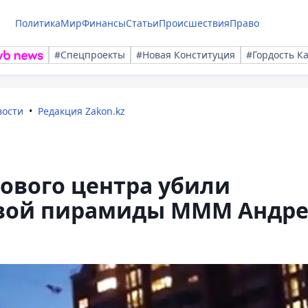
Политика
Мир
Финансы
Статьи
Происшествия
Право
#Спецпроекты
#Новая Конституция
#Гордость К
вости
Редакция Zakon.kz
гового центра убили
овой пирамиды МММ Андре