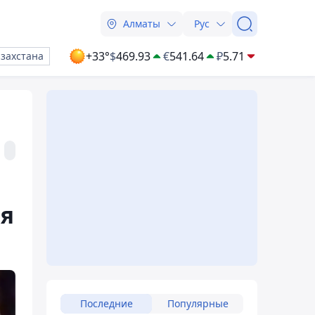
Алматы
Рус
+33°
$
469.93
€
541.64
₽
5.71
азахстана
я
Последние
Популярные