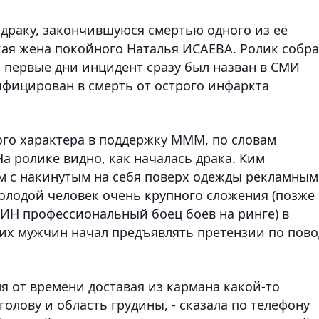
 драку, закончившуюся смертью одного из её
кая жена покойного Наталья ИСАЕВА. Ролик собр
В первые дни инцидент сразу был назван в СМИ
ифицирован в смерть от острого инфаркта
го характера в поддержку МММ, по словам
а ролике видно, как началась драка. Ким
м с накинутым на себя поверх одежды рекламным
олодой человек очень крупного сложения (позже
ЦИН профессиональный боец боев на ринге) в
х мужчин начал предъявлять претензии по пово
мя от времени доставая из кармана какой-то
олову и область грудины, - сказала по телефону