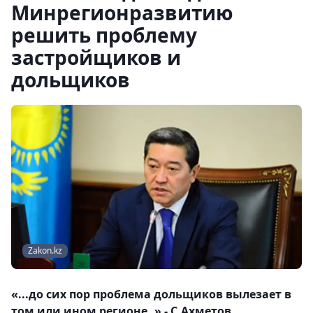
Минрегионразвитию
решить проблему
застройщиков и
дольщиков
Zakon.kz
«...до сих пор проблема дольщиков вылезает в
том или ином регионе..» - С.Ахметов.