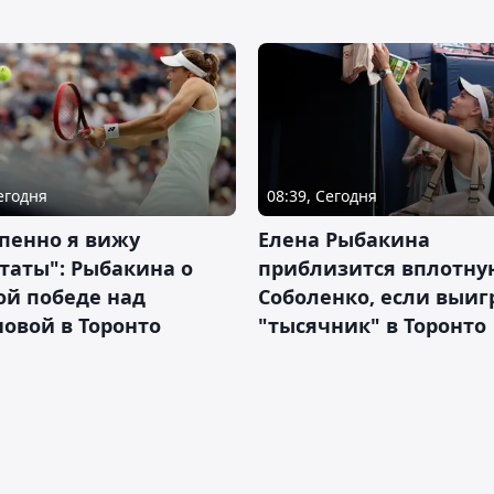
Сегодня
08:39, Сегодня
пенно я вижу
Елена Рыбакина
таты": Рыбакина о
приблизится вплотну
ой победе над
Соболенко, если выиг
овой в Торонто
"тысячник" в Торонто