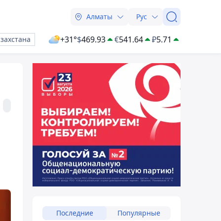
Алматы
Рус
+31°
$
469.93
€
541.64
₽
5.71
азахстана
Последние
Популярные