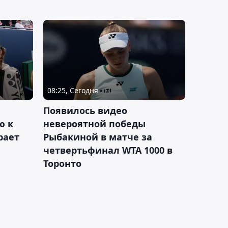
08:25, Сегодня
Появилось видео
ю к
невероятной победы
рает
Рыбакиной в матче за
четвертьфинал WTA 1000 в
Торонто