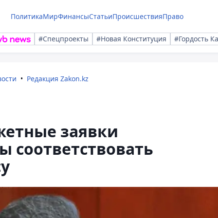
Политика
Мир
Финансы
Статьи
Происшествия
Право
#Спецпроекты
#Новая Конституция
#Гордость К
вости
Редакция Zakon.kz
жетные заявки
ы соответствовать
у