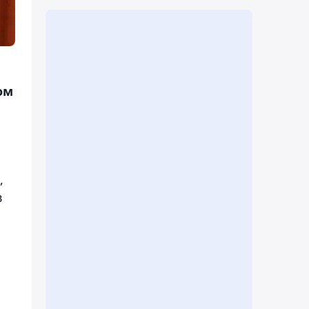
ом
,
в