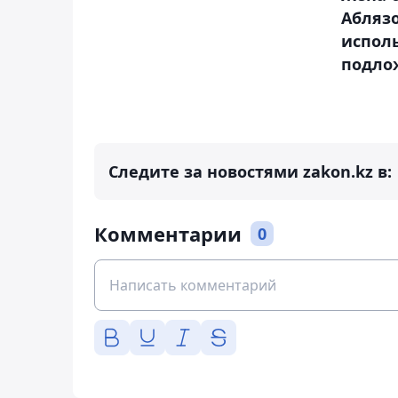
Аблязо
испол
подло
Следите за новостями zakon.kz в:
Комментарии
0