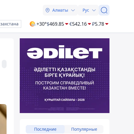
Алматы
Рус
+30°
$
469.85
€
542.16
₽
5.78
азахстана
Последние
Популярные