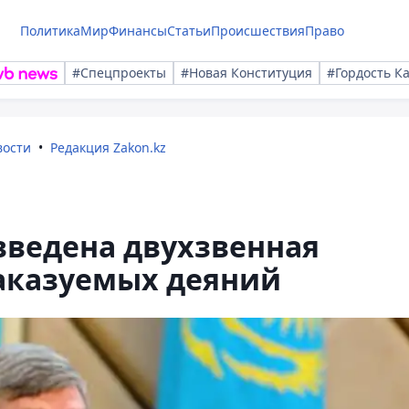
Политика
Мир
Финансы
Статьи
Происшествия
Право
#Спецпроекты
#Новая Конституция
#Гордость К
вости
Редакция Zakon.kz
 введена двухзвенная
наказуемых деяний