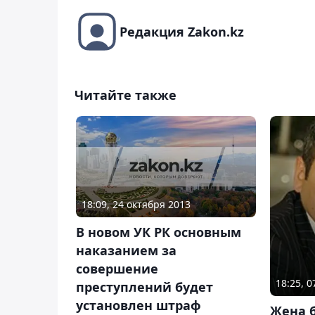
Редакция Zakon.kz
Читайте также
18:09, 24 октября 2013
В новом УК РК основным
наказанием за
совершение
18:25, 
преступлений будет
установлен штраф
Жена б