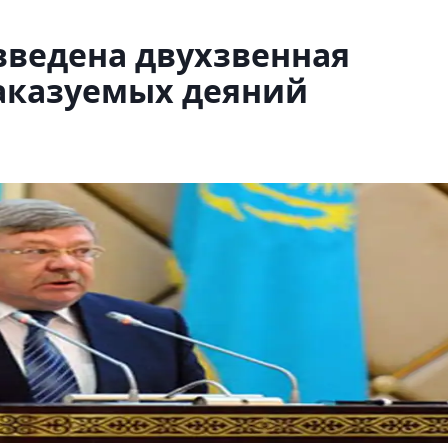
 введена двухзвенная
наказуемых деяний