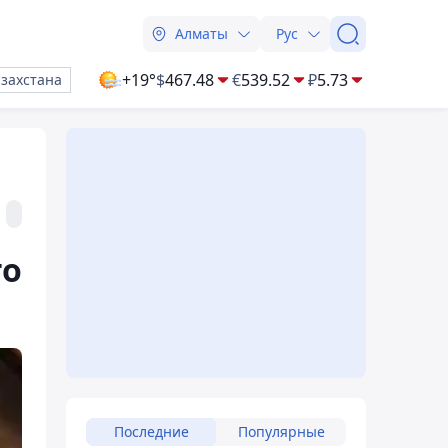
Алматы
Рус
+19°
$
467.48
€
539.52
₽
5.73
азахстана
го
Последние
Популярные