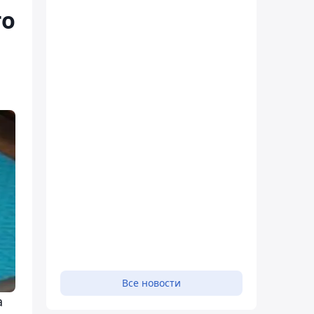
го
Все новости
а