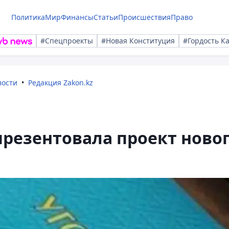
Политика
Мир
Финансы
Статьи
Происшествия
Право
#Спецпроекты
#Новая Конституция
#Гордость К
вости
Редакция Zakon.kz
презентовала проект ново