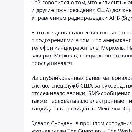
ней говорится о том, что «клиенты» 
и другие госучреждения США) должны
Управлением радиоразведки АНБ (Signals
В тот же день стало известно, что п
с подозрениями в том, что америка
телефон канцлера Ангелы Меркель. Н
заверил Меркель, специально позвони
прослушивался.
Из опубликованных ранее материалов
слежке спецслужб США за руководство
отслеживало звонки, SMS-сообщения 
также перехватывало электронные п
кандидата в президенты Мексики Энр
Эдвард Сноуден, в прошлом сотруднич
журналистам The Guardian и The Wash