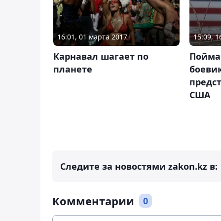
16:01, 01 марта 2017
15:09, 
Карнавал шагает по
Пойма
планете
боеви
предст
США
Следите за новостями zakon.kz в:
Комментарии
0