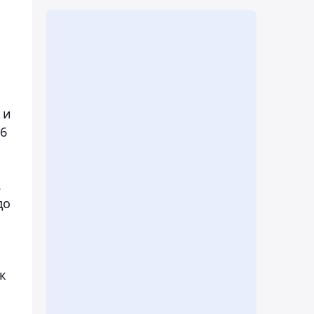
 и
66
.
до
к