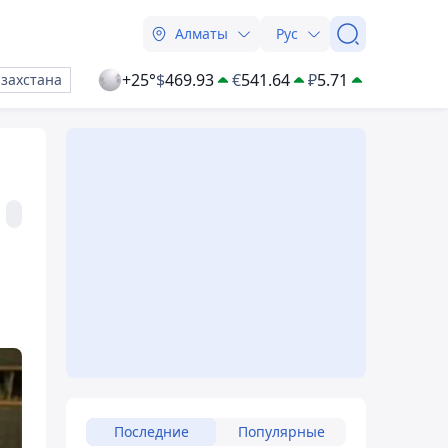
Алматы
Рус
+25°
$
469.93
€
541.64
₽
5.71
азахстана
Последние
Популярные