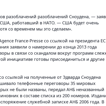
тов разоблачений разоблачений Сноудена, — зая
США, работавший в НАТО. — США будет очень
хотя со временем мы это сделаем».
 Agence France-Presse со ссылкой на президента ЕС
ния заявили о намерении до конца 2013 года
воры в связи со скандалом вокруг программ слеж
этой инициативе готовы присоединиться и другие
 со ссылкой на полученные от Эдварда Сноудена
ушивало телефонные переговоры 35 мировых
орых не были названы, передал АНБ неназванный
новник в составе списка из 200 номеров. Издан
аспоряжение служебной записке АНБ 2006 года. В