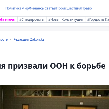
Политика
Мир
Финансы
Статьи
Происшествия
Право
#Спецпроекты
#Новая Конституция
#Гордость К
вости
Редакция Zakon.kz
я призвали ООН к борьбе