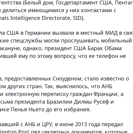
агентства (Белый дом, Госдепартамент США, Пента
 делиться имеющимися у них контактами с
 Intelligence Directorate, SID).
осла США в Германии вызвали в местный МИД в свя
нские спецслужбы могли прослушивать мобильный
акануне, однако, президент США Барак Обама
вшей ему по этому вопросу, что ее телефон не
, предоставленных Сноуденом, стало известно о
м других стран. Так, выяснилось, что АНБ
и электронную переписку граждан Франции, а
исьма президента Бразилии Дилмы Русеф и
ике Пенья Ньето до его избрания.
авший с АНБ и ЦРУ, в июне 2013 года передал
ington Post ряд секретных документов, которые