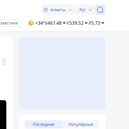
Алматы
Рус
+34°
$
467.48
€
539.52
₽
5.73
азахстана
Последние
Популярные