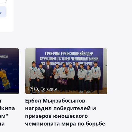
ь
17:19, Сегодня
т
Ербол Мырзабосынов
Шкипа
наградил победителей и
ем"
призеров юношеского
на
чемпионата мира по борьбе