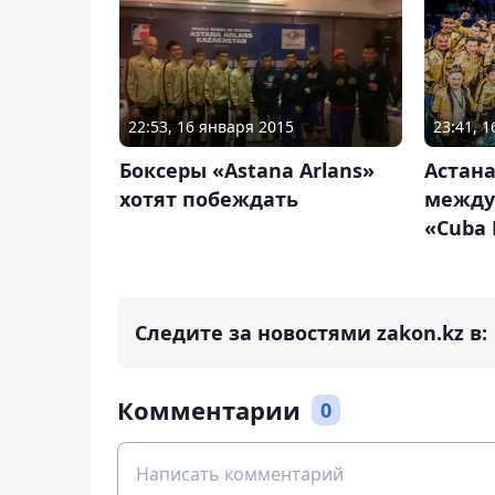
22:53, 16 января 2015
23:41, 
Боксеры «Astana Arlans»
Астан
хотят побеждать
между 
«Cuba
Следите за новостями zakon.kz в:
Комментарии
0