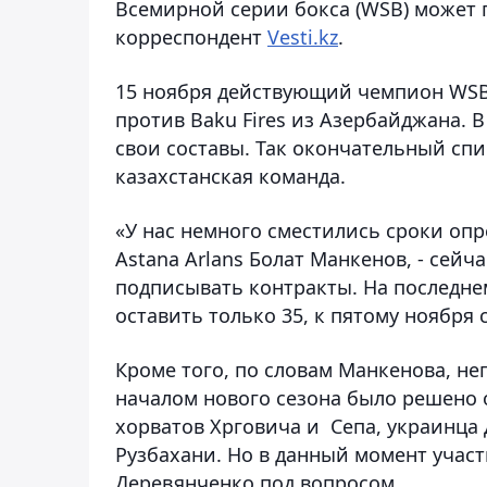
Всемирной серии бокса (WSB) может 
корреспондент
Vesti.kz
.
15 ноября действующий чемпион WSB
против Baku Fires из Азербайджана.
свои составы. Так окончательный сп
казахстанская команда.
«У нас немного сместились сроки опр
Astana Arlans Болат Манкенов, - сейч
подписывать контракты. На последнем
оставить только 35, к пятому ноября 
Кроме того, по словам Манкенова, не
началом нового сезона было решено о
хорватов Хрговича и Сепа, украинца
Рузбахани. Но в данный момент учас
Деревянченко под вопросом.