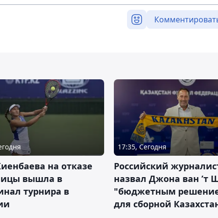
Комментироват
Сегодня
17:35, Сегодня
иенбаева на отказе
Российский журналис
ницы вышла в
назвал Джона ван ’т 
инал турнира в
"бюджетным решени
ии
для сборной Казахста