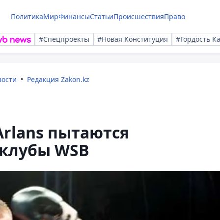
Политика
Мир
Финансы
Статьи
Происшествия
Право
#Спецпроекты
#Новая Конституция
#Гордость К
вости
Редакция Zakon.kz
Arlans пытаются
 клубы WSB