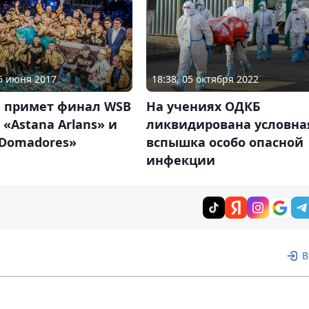
16 июня 2017
18:38, 05 октября 2022
а примет финал WSB
На учениях ОДКБ
«Astana Arlans» и
ликвидирована условна
 Domadores»
вспышка особо опасной
инфекции
В