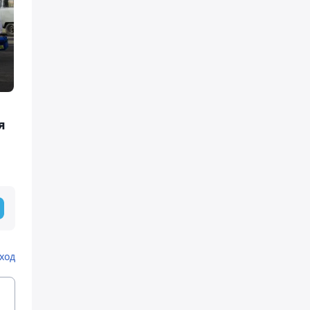
я
ход