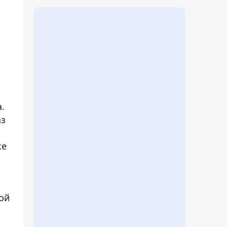
.
аз
же
ной