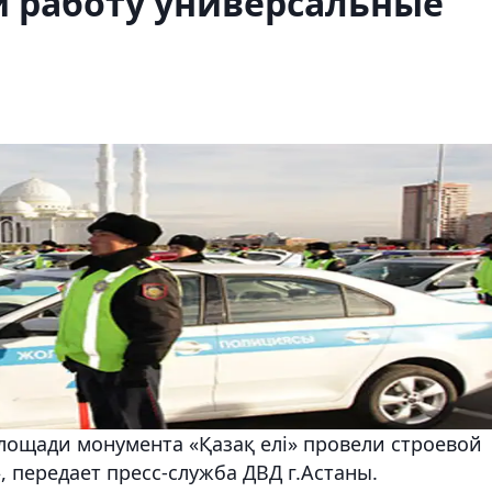
и работу универсальные
лощади монумента «Қазақ елі» провели строевой
 передает пресс-служба ДВД г.Астаны.