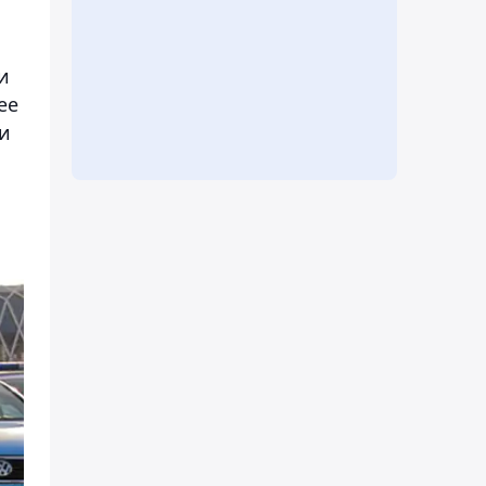
и
ее
и