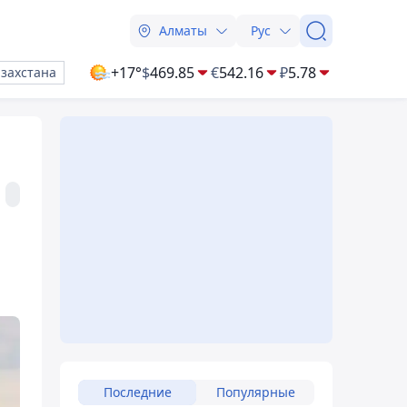
Алматы
Рус
+17°
$
469.85
€
542.16
₽
5.78
азахстана
Последние
Популярные