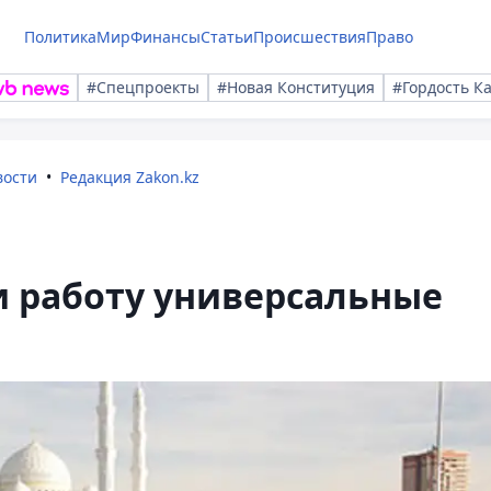
Политика
Мир
Финансы
Статьи
Происшествия
Право
#Спецпроекты
#Новая Конституция
#Гордость К
вости
Редакция Zakon.kz
и работу универсальные